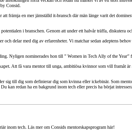
de ansökningen förra veckan och redan nu märker vi av ett stort intresse.
 by Consid.
 för att främja en mer jämställd it-bransch där män länge varit det dom
 se potentialen i branschen. Genom att under ett halvår träffa, diskutera 
akter och delar med dig av erfarenheter. Vi matchar sedan adeptens beho
ling. Nyligen nominerades hon till ” Women in Tech Ally of the Year”
kapet. Att få vara mentor till unga, ambitiösa kvinnor som vill framåt är
 sig till dig som definierar dig som kvinna eller ickebinär. Som mento
Du kan redan ha en bakgrund inom tech eller precis ha börjat intressera 
karriär inom tech. Läs mer om Consids mentorskapsprogram här!