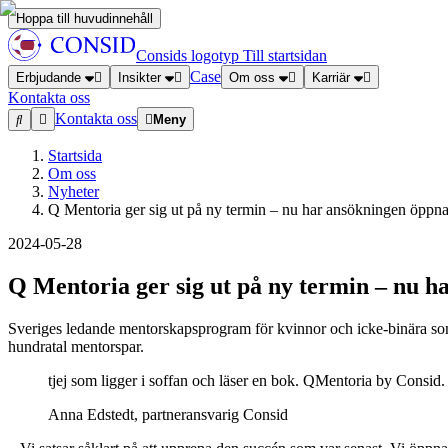
Hoppa till huvudinnehåll
Consids logotyp
Till startsidan
Case
Erbjudande
Insikter
Om oss
Karriär
Kontakta oss
Kontakta oss
Meny
Startsida
Om oss
Nyheter
Q Mentoria ger sig ut på ny termin – nu har ansökningen öppna
2024-05-28
Q Mentoria ger sig ut på ny termin – nu h
Sveriges ledande mentorskapsprogram för kvinnor och icke-binära som 
hundratal mentorspar.
tjej som ligger i soffan och läser en bok. QMentoria by Consid.
Anna Edstedt, partneransvarig Consid