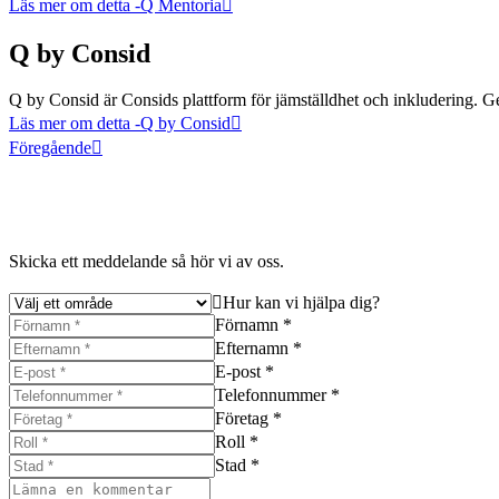
Läs mer om detta
-Q Mentoria
Q by Consid
Q by Consid är Consids plattform för jämställdhet och inkludering. Gen
Läs mer om detta
-Q by Consid
Föregående
Skicka ett meddelande så hör vi av oss.
Hur kan vi hjälpa dig?
Förnamn *
Efternamn *
E-post *
Telefonnummer *
Företag *
Roll *
Stad *