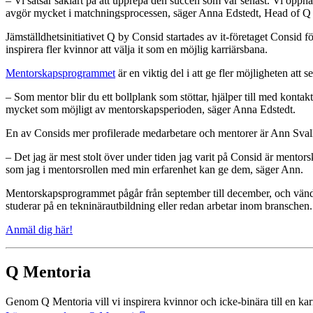
– Vi satsar såklart på att upprepa den succén som var senast. Vi öppna
avgör mycket i matchningsprocessen, säger Anna Edstedt, Head of Q
Jämställdhetsinitiativet Q by Consid startades av it-företaget Consid
inspirera fler kvinnor att välja it som en möjlig karriärsbana.
Mentorskapsprogrammet
är en viktig del i att ge fler möjligheten att
– Som mentor blir du ett bollplank som stöttar, hjälper till med kont
mycket som möjligt av mentorskapsperioden, säger Anna Edstedt.
En av Consids mer profilerade medarbetare och mentorer är Ann Sval
– Det jag är mest stolt över under tiden jag varit på Consid är mentors
som jag i mentorsrollen med min erfarenhet kan ge dem, säger Ann.
Mentorskapsprogrammet pågår från september till december, och vänder
studerar på en tekninärautbildning eller redan arbetar inom branschen. 
Anmäl dig här!
Q Mentoria
Genom Q Mentoria vill vi inspirera kvinnor och icke-binära till en 