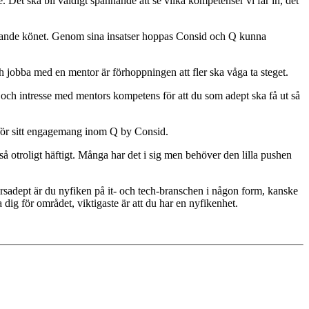
 Det ska bli väldigt spännande att se vilka kompetenser vi får in, det
inerande könet. Genom sina insatser hoppas Consid och Q kunna
och jobba med en mentor är förhoppningen att fler ska våga ta steget.
v och intresse med mentors kompetens för att du som adept ska få ut så
 för sitt engagemang inom Q by Consid.
 så otroligt häftigt. Många har det i sig men behöver den lilla pushen
rsadept är du nyfiken på it- och tech-branschen i någon form, kanske
dig för området, viktigaste är att du har en nyfikenhet.