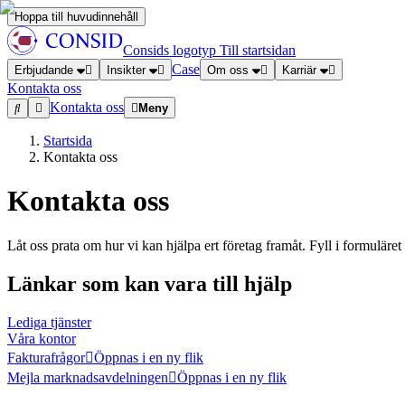
Hoppa till huvudinnehåll
Consids logotyp
Till startsidan
Case
Erbjudande
Insikter
Om oss
Karriär
Kontakta oss
Kontakta oss
Meny
Startsida
Kontakta oss
Kontakta oss
Låt oss prata om hur vi kan hjälpa ert företag framåt. Fyll i formuläre
Länkar som kan vara till hjälp
Lediga tjänster
Våra kontor
Fakturafrågor
Öppnas i en ny flik
Mejla marknadsavdelningen
Öppnas i en ny flik