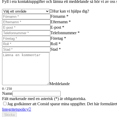
Fyll i era kontaktuppgifter och lämna ett meddelande så hör vi av oss s
Hur kan vi hjälpa dig?
Förnamn *
Efternamn *
E-post *
Telefonnummer *
Företag *
Roll *
Stad *
Meddelande
0
/ 250
Namn
Fält markerade med en asterisk (*) är obligatoriska.
Jag godkänner att Consid sparar mina uppgifter. Det här formuläret s
Integritetspolicy
Skicka