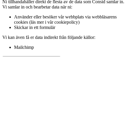
Ni tillhandahåller direkt de flesta av de data som Consid samlar in.
Vi samlar in och bearbetar data när ni:
Använder eller besöker vår webbplats via webbläsarens
cookies (läs mer i vår cookiepolicy)
Skickar in ett formulär
Vi kan även få er data indirekt från följande källor:
Mailchimp
Hur använder vi era uppgifter?
Vi använder era uppgifter för att kunna:
Förbättra webbplatsupplevelsen och våra tjänster
Bearbeta köp och inskickade formulär
Använda informationen i rekryteringssyften
Skicka e-post med specialerbjudanden om produkter och
tjänster som vi tror kan intressera er
Hantera juridiska ärenden som undertecknade avtal och
beställning av publikationer
Kommunicera och informera kunder, potentiella medarbetare,
allmänhet och samhälle.