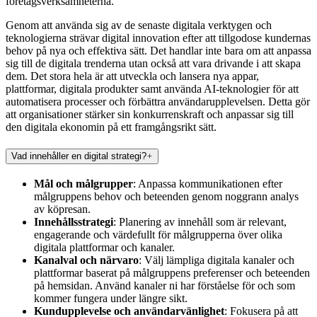
företagsverksamheterna.
Genom att använda sig av de senaste digitala verktygen och
teknologierna strävar digital innovation efter att tillgodose kundernas
behov på nya och effektiva sätt. Det handlar inte bara om att anpassa
sig till de digitala trenderna utan också att vara drivande i att skapa
dem. Det stora hela är att utveckla och lansera nya appar,
plattformar, digitala produkter samt använda AI-teknologier för att
automatisera processer och förbättra användarupplevelsen. Detta gör
att organisationer stärker sin konkurrenskraft och anpassar sig till
den digitala ekonomin på ett framgångsrikt sätt.
Vad innehåller en digital strategi?
Mål och målgrupper
: Anpassa kommunikationen efter
målgruppens behov och beteenden genom noggrann analys
av köpresan.
Innehållsstrategi
: Planering av innehåll som är relevant,
engagerande och värdefullt för målgrupperna över olika
digitala plattformar och kanaler.
Kanalval och närvaro
: Välj lämpliga digitala kanaler och
plattformar baserat på målgruppens preferenser och beteenden
på hemsidan. Använd kanaler ni har förståelse för och som
kommer fungera under längre sikt.
Kundupplevelse och användarvänlighet
: Fokusera på att