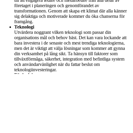
till att engagera ledare och medarbetare från alla delar av
företaget i planeringen och genomförandet av
transformationen. Genom att skapa ett klimat där alla känner
sig delaktiga och motiverade kommer du öka chanserna för
framgång.
Teknologi
Utvärdera noggrant vilken teknologi som passar din
organisations mål och behov bäst. Det kan vara lockande att
bara investera i de senaste och mest trendiga teknologierna,
men det är viktigt att välja lösningar som kommer att gynna
din verksamhet på lång sikt. Ta hänsyn till faktorer som
tillväxtförmåga, säkerhet, integration med befintliga system
och användarvänlighet när du fattar beslut om
teknologiinvesteringar.
Förändring
En framgångsrik digital transformation handlar inte bara om
att implementera ny teknologi, det handlar också om att
förändra företagskulturen för att skapa innovation, flexibilitet
och kontinuerlig förbättring. Se till att kommunicera tydligt
med dina anställda om varför förändringen är nödvändig samt
ge dem resurser och stöd för att anpassa sig till det nya sättet
att arbeta på. Uppmuntra till en miljö av lärande och
experiment, där misslyckanden är en del av arbetet för att få
företaget att lära och växa.