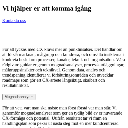
Vi hjälper er att komma igång
Kontakta oss
För att lyckas med CX krävs mer än punktinsatser. Det handlar om
att förstå marknad, målgrupp och kundresa, och omsätta insikterna i
konkreta beslut om processer, kanaler, teknik och organisation. Våra
rådgivare guidar er genom mognadsanalyser, processkartläggningar,
målgruppsinsikter och teknikval. Genom data, analys och
trendspaning identifierar vi förbättringsområden och utvecklar
roadmaps som gör ert CX-arbete långsiktigt, skalbart och
resultatinriktat.
Mognadsanalys
För att veta vart man ska måste man först förstå var man står. Vi
genomför mognadsanalyser som ger en tydlig bild av er nuvarande
CX-förmåga och potential. Utifrån resultatet tar vi fram en
handlingsplan som pekar ut nästa steg mot en mer kundcentrerad