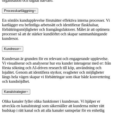
organisation och digital närvaro.
Processkartläggning
En sömlös kundupplevelse förutsätter effektiva interna processer. Vi
kartlägger era befintliga arbetssätt och identifierar flaskhalsar,
förbättringsmöjligheter och framgångsfaktorer. Målet är att optimera
processer så att de stärker kundlöftet och skapar sammanhängande
kundresor.
Kundresor
Kundresan är grunden för en relevant och engagerande upplevelse.
Vi visualiserar och analyserar hur era kunder interagerar med er: från
första sökning och AI-driven research till köp, användning och
lojalitet. Genom att identifiera styrkor, svagheter och möjligheter
längs hela vägen skapar vi förbättringar som ökar både konvertering
och kundnöjdhet.
Kanalstrategier
Olika kanaler fyller olika funktioner i kundresan. Vi hjälper er
utveckla en kanalstrategi som säkerställer att kunderna möter rätt
budskap i rätt kanal och att alla kanaler samspelar för en enhetlig