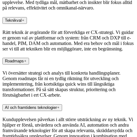
upplevelse. Med tydliga mål, mätbarhet och insikter blir fokus alltid
på relevans, effektivitet och omnikanal-närvaro.
Teknikval
Rätt teknik är avgörande för att förverkliga er CX-strategi. Vi guidar
er genom val av plattformar och system: från CRM och DXP till e-
handel, PIM, DAM och automation. Med era behov och mål i fokus
ser vi till att tekniken blir en möjliggörare, inte en begränsning.
Roadmaps
Vi översätter strategi och analys till konkreta handlingsplaner.
Genom roadmaps får ni en tydlig riktning för utveckling och
implementering, från kortsiktiga quick wins till långsiktiga
transformationer. På så sätt skapas struktur, prioritering och
förutsägbarhet i ert CX-arbete.
AI och framtidens teknologier
Kundupplevelsen påverkas i allt större utsträckning av ny teknik. Vi
hjälper er förstå, utvärdera och använda AI, automation och andra
framväxande teknologier för att skapa relevanta, skräddarsydda och
framtidssäkra upplevelser. Genom innovation i kombination med