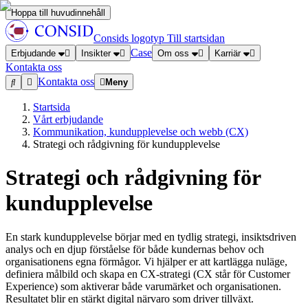
Hoppa till huvudinnehåll
Consids logotyp
Till startsidan
Case
Erbjudande
Insikter
Om oss
Karriär
Kontakta oss
Kontakta oss
Meny
Startsida
Vårt erbjudande
Kommunikation, kundupplevelse och webb (CX)
Strategi och rådgivning för kundupplevelse
Strategi och rådgivning för
kundupplevelse
En stark kundupplevelse börjar med en tydlig strategi, insiktsdriven
analys och en djup förståelse för både kundernas behov och
organisationens egna förmågor. Vi hjälper er att kartlägga nuläge,
definiera målbild och skapa en CX-strategi (CX står för Customer
Experience) som aktiverar både varumärket och organisationen.
Resultatet blir en stärkt digital närvaro som driver tillväxt.