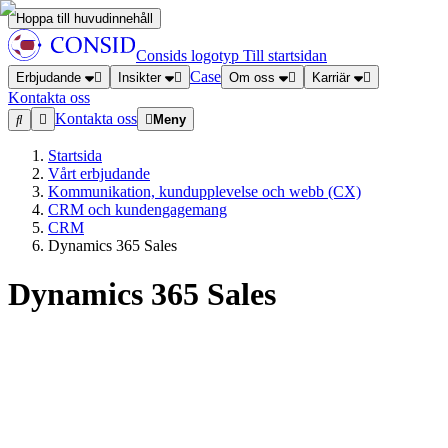
Hoppa till huvudinnehåll
Consids logotyp
Till startsidan
Case
Erbjudande
Insikter
Om oss
Karriär
Kontakta oss
Kontakta oss
Meny
Startsida
Vårt erbjudande
Kommunikation, kundupplevelse och webb (CX)
CRM och kundengagemang
CRM
Dynamics 365 Sales
Dynamics 365 Sales