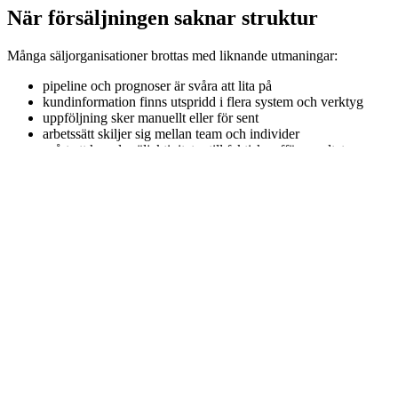
När försäljningen saknar struktur
Många säljorganisationer brottas med liknande utmaningar:
pipeline och prognoser är svåra att lita på
kundinformation finns utspridd i flera system och verktyg
uppföljning sker manuellt eller för sent
arbetssätt skiljer sig mellan team och individer
svårt att koppla säljaktiviteter till faktiska affärsresultat
Det leder ofta till tappade affärer, ineffektiv styrning och begränsad sk
Försäljning som fungerar – från första kontakt till af
Med rätt struktur kan försäljningen bli både mer effektiv och mer kun
Vi hjälper er att skapa lösningar där ni:
får en gemensam bild av kund, affär och historik
arbetar konsekvent med säljprocesser och prioriteringar
får bättre stöd för planering, uppföljning och prognoser
frigör tid från administration till kunddialog
stärker samarbetet mellan sälj, marknad och kundservice