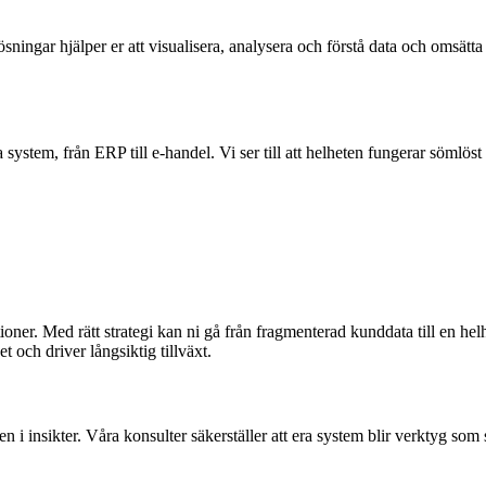
ningar hjälper er att visualisera, analysera och förstå data och omsätta i
em, från ERP till e-handel. Vi ser till att helheten fungerar sömlöst så
r. Med rätt strategi kan ni gå från fragmenterad kunddata till en helhet
 och driver långsiktig tillväxt.
en i insikter. Våra konsulter säkerställer att era system blir verktyg som 