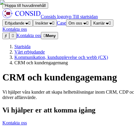
Hoppa till huvudinnehåll
Consids logotyp
Till startsidan
Case
Erbjudande
Insikter
Om oss
Karriär
Kontakta oss
Kontakta oss
Meny
Startsida
Vårt erbjudande
Kommunikation, kundupplevelse och webb (CX)
CRM och kundengagemang
CRM och kundengagemang
Vi hjälper våra kunder att skapa helhetslösningar inom CRM, CDP och M
driver affärsvärde.
Vi hjälper er att komma igång
Kontakta oss