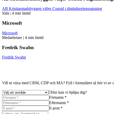
AB Kristianstadsbyggen väljer Consid i digitaliseringssatsning
Sida
|
4 min lästid
Microsoft
Microsoft
Medarbetare
|
4 min lästid
Fredrik Swahn
Fredrik Swahn
Vill ni växa med CRM, CDP och MA? Fyll i formuläret så hör vi av o
Hur kan vi hjälpa dig?
Förnamn *
Efternamn *
E-post *