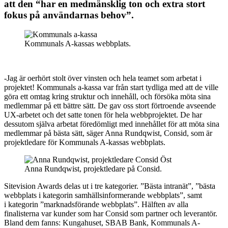
att den “har en medmänsklig ton och extra stort
fokus på användarnas behov”.
Kommunals A-kassas webbplats.
-Jag är oerhört stolt över vinsten och hela teamet som arbetat i
projektet! Kommunals a-kassa var från start tydliga med att de ville
göra ett omtag kring struktur och innehåll, och försöka möta sina
medlemmar på ett bättre sätt. De gav oss stort förtroende avseende
UX-arbetet och det satte tonen för hela webbprojektet. De har
dessutom själva arbetat föredömligt med innehållet för att möta sina
medlemmar på bästa sätt, säger Anna Rundqwist, Consid, som är
projektledare för Kommunals A-kassas webbplats.
Anna Rundqwist, projektledare på Consid.
Sitevision Awards delas ut i tre
kategorier. ”Bästa intranät”, ”bästa
webbplats i kategorin samhällsinformerande webbplats”, samt
i
kategorin ”marknadsförande webbplats”.
Hälften av alla
finalisterna var kunder som har Consid som partner och leverantör.
Bland dem fanns:
Kungahuset, SBAB Bank, Kommunals A-