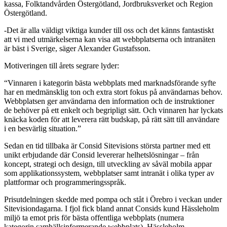
kassa, Folktandvården Östergötland,
Jordbruksverket och
Region
Östergötland.
-Det är alla väldigt viktiga kunder till oss och det känns fantastiskt
att vi med utmärkelserna kan visa att webbplatserna och intranäten
är bäst i Sverige, säger Alexander Gustafsson.
Motiveringen till årets segrare lyder:
“Vinnaren i kategorin bästa webbplats med marknadsförande syfte
har en medmänsklig ton och extra stort fokus på användarnas behov.
Webbplatsen ger användarna den information och de instruktioner
de behöver på ett enkelt och begripligt sätt. Och vinnaren har lyckats
knäcka koden för att leverera rätt budskap, på rätt sätt till användare
i en besvärlig situation.”
Sedan en tid tillbaka är Consid Sitevisions största partner med ett
unikt erbjudande där Consid levererar helhetslösningar – från
koncept, strategi och design, till utveckling av såväl mobila appar
som applikationssystem, webbplatser samt intranät i olika typer av
plattformar och programmeringsspråk.
Prisutdelningen skedde
med pompa och ståt
i Örebro i veckan under
Sitevisiondagarna. I fjol fick bland annat Consids kund Hässleholm
miljö ta emot pris för bästa offentliga webbplats (numera
kategorin
samhällsinformerande webbplats).
Hässleholm