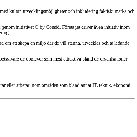
bete med kultur, utvecklingsmöjligheter och inkludering faktiskt märks och
t genom initiativet Q by Consid. Företaget driver även initiativ inom
ering.
kså om att skapa en miljö där de vill stanna, utvecklas och ta ledande
rbetsgivare de upplever som mest attraktiva bland de organisationer
rar eller arbetar inom områden som bland annat IT, teknik, ekonomi,