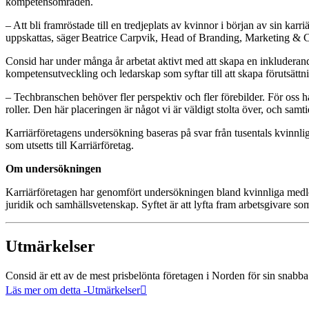
kompetensområden.
– Att bli framröstade till en tredjeplats av kvinnor i början av sin karr
uppskattas, säger Beatrice Carpvik, Head of Branding, Marketing &
Consid har under många år arbetat aktivt med att skapa en inkluderande 
kompetensutveckling och ledarskap som syftar till att skapa förutsättni
– Techbranschen behöver fler perspektiv och fler förebilder. För oss ha
roller. Den här placeringen är något vi är väldigt stolta över, och samti
Karriärföretagens undersökning baseras på svar från tusentals kvinnlig
som utsetts till Karriärföretag.
Om undersökningen
Karriärföretagen har genomfört undersökningen bland kvinnliga medlem
juridik och samhällsvetenskap. Syftet är att lyfta fram arbetsgivare som 
Utmärkelser
Consid är ett av de mest prisbelönta företagen i Norden för sin snabba 
Läs mer om detta
-Utmärkelser