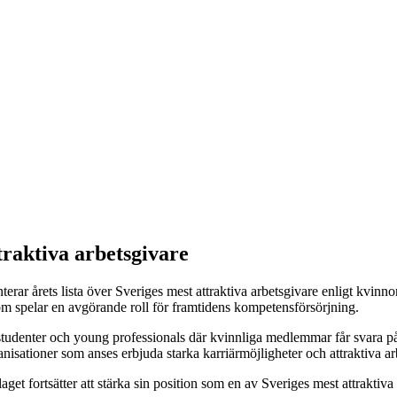
traktiva arbetsgivare
nterar årets lista över Sveriges mest attraktiva arbetsgivare enligt kvi
m spelar en avgörande roll för framtidens kompetensförsörjning.
studenter och young professionals där kvinnliga medlemmar får svara på 
isationer som anses erbjuda starka karriärmöjligheter och attraktiva ar
bolaget fortsätter att stärka sin position som en av Sveriges mest attrakt