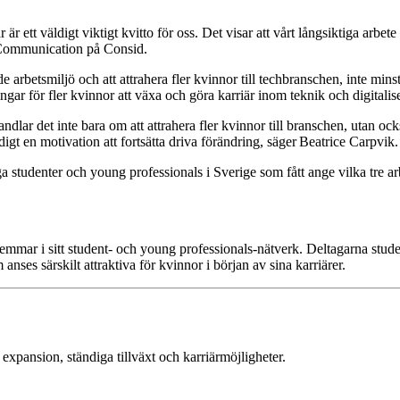
iär är ett väldigt viktigt kvitto för oss. Det visar att vårt långsiktiga ar
 Communication på Consid.
arbetsmiljö och att attrahera fler kvinnor till techbranschen, inte mins
ngar för fler kvinnor att växa och göra karriär inom teknik och digitalis
ndlar det inte bara om att attrahera fler kvinnor till branschen, utan oc
digt en motivation att fortsätta driva förändring, säger Beatrice Carpvik.
a studenter och young professionals i Sverige som fått ange vilka tre a
mar i sitt student- och young professionals-nätverk. Deltagarna stude
anses särskilt attraktiva för kvinnor i början av sina karriärer.
expansion, ständiga tillväxt och karriärmöjligheter.