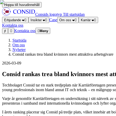
Hoppa till huvudinnehåll
Consids logotyp
Till startsidan
Case
Erbjudande
Insikter
Om oss
Karriär
Kontakta oss
Kontakta oss
Meny
Startsida
Om oss
Nyheter
Consid rankas trea bland kvinnors mest attraktiva arbetsgivare
2026-03-09
Consid rankas trea bland kvinnors mest at
Techbolaget Consid tar en stark tredjeplats när Karriärföretagen prese
young professionals inom bland annat IT och teknik – en målgrupp so
Varje år genomför Karriärföretagen en undersökning i sitt nätverk av 
presenteras i samband med internationella kvinnodagen och lyfter organ
I årets ranking placerar sig Consid på tredje plats, vilket innebär att 