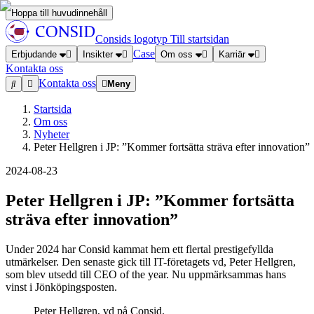
Hoppa till huvudinnehåll
Consids logotyp
Till startsidan
Case
Erbjudande
Insikter
Om oss
Karriär
Kontakta oss
Kontakta oss
Meny
Startsida
Om oss
Nyheter
Peter Hellgren i JP: ”Kommer fortsätta sträva efter innovation”
2024-08-23
Peter Hellgren i JP: ”Kommer fortsätta
sträva efter innovation”
Under 2024 har Consid kammat hem ett flertal prestigefyllda
utmärkelser. Den senaste gick till IT-företagets vd, Peter Hellgren,
som blev utsedd till CEO of the year. Nu uppmärksammas hans
vinst i Jönköpingsposten.
Peter Hellgren, vd på Consid.