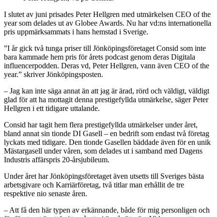
I slutet av juni prisades Peter Hellgren med utmärkelsen CEO of the
year som delades ut av Globee Awards. Nu har vd:ns internationella
pris uppmärksammats i hans hemstad i Sverige.
”I år gick två tunga priser till Jönköpingsföretaget Consid som inte
bara kammade hem pris för årets podcast genom deras Digitala
influencerpodden. Deras vd, Peter Hellgren, vann även CEO of the
year.” skriver Jönköpingsposten.
– Jag kan inte säga annat än att jag är ärad, rörd och väldigt, väldigt
glad för att ha mottagit denna prestigefyllda utmärkelse, säger Peter
Hellgren i ett tidigare uttalande.
Consid har tagit hem flera prestigefyllda utmärkelser under året,
bland annat sin tionde DI Gasell – en bedrift som endast två företag
lyckats med tidigare. Den tionde Gasellen bäddade även för en unik
Mästargasell under våren, som delades ut i samband med Dagens
Industris affärspris 20-årsjubileum.
Under året har Jönköpingsföretaget även utsetts till Sveriges bästa
arbetsgivare och Karriärföretag, två titlar man erhållit de tre
respektive nio senaste åren.
– Att få den här typen av erkännande, både för mig personligen och