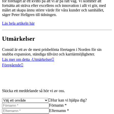
för företaget är ett kvitto på att vi är på rätt väg. Vi kommer att
fortsätta att sträva efter excellens och innovation i allt vi gör, med
målet att skapa ännu större värde för våra kunder och samhället,
säger Peter Hellgren till tidningen.
Läs hela artikeln här
Utmärkelser
Consid är ett av de mest prisbelönta företagen i Norden för sin
snabba expansion, ständiga tillväxt och karriärmöjligheter.
Läs mer om detta
-Utmärkelser
Föregående
Skicka ett meddelande så hör vi av oss.
Hur kan vi hjälpa dig?
Förnamn *
Efternamn *