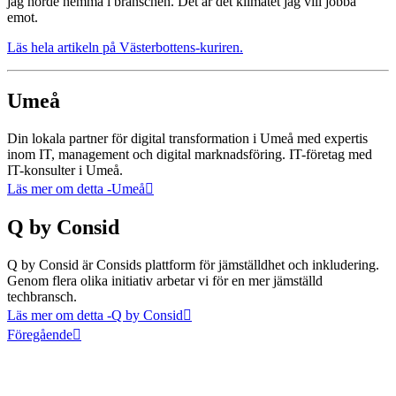
jag hörde hemma i branschen. Det är det klimatet jag vill jobba
emot.
Läs hela artikeln på Västerbottens-kuriren.
Umeå
Din lokala partner för digital transformation i Umeå med expertis
inom IT, management och digital marknadsföring. IT-företag med
IT-konsulter i Umeå.
Läs mer om detta
-Umeå
Q by Consid
Q by Consid är Consids plattform för jämställdhet och inkludering.
Genom flera olika initiativ arbetar vi för en mer jämställd
techbransch.
Läs mer om detta
-Q by Consid
Föregående