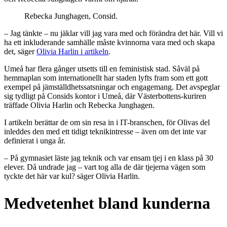
Rebecka Junghagen, Consid.
– Jag tänkte – nu jäklar vill jag vara med och förändra det här. Vill vi
ha ett inkluderande samhälle måste kvinnorna vara med och skapa
det, säger
Olivia Harlin i artikeln
.
Umeå har flera gånger utsetts till en feministisk stad. Såväl på
hemmaplan som internationellt har staden lyfts fram som ett gott
exempel på jämställdhetssatsningar och engagemang. Det avspeglar
sig tydligt på Consids kontor i Umeå, där Västerbottens-kuriren
träffade Olivia Harlin och Rebecka Junghagen.
I artikeln berättar de om sin resa in i IT-branschen, för Olivas del
inleddes den med ett tidigt teknikintresse – även om det inte var
definierat i unga år.
– På gymnasiet läste jag teknik och var ensam tjej i en klass på 30
elever. Då undrade jag – vart tog alla de där tjejerna vägen som
tyckte det här var kul? säger Olivia Harlin.
Medvetenhet bland kunderna