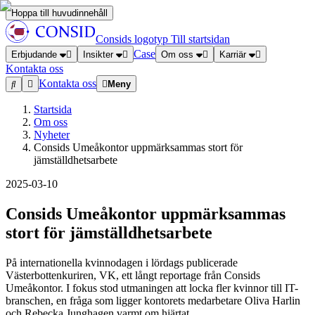
Hoppa till huvudinnehåll
Consids logotyp
Till startsidan
Case
Erbjudande
Insikter
Om oss
Karriär
Kontakta oss
Kontakta oss
Meny
Startsida
Om oss
Nyheter
Consids Umeåkontor uppmärksammas stort för
jämställdhetsarbete
2025-03-10
Consids Umeåkontor uppmärksammas
stort för jämställdhetsarbete
På internationella kvinnodagen i lördags publicerade
Västerbottenkuriren, VK, ett långt reportage från Consids
Umeåkontor. I fokus stod utmaningen att locka fler kvinnor till IT-
branschen, en fråga som ligger kontorets medarbetare Oliva Harlin
och Rebecka Junghagen varmt om hjärtat.