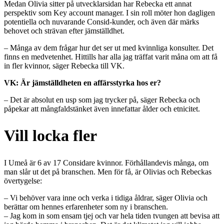
Medan Olivia sitter på utvecklarsidan har Rebecka ett annat
perspektiv som Key account manager. I sin roll möter hon dagligen
potentiella och nuvarande Consid-kunder, och även där märks
behovet och strävan efter jämställdhet.
– Många av dem frågar hur det ser ut med kvinnliga konsulter. Det
finns en medvetenhet. Hittills har alla jag träffat varit måna om att få
in fler kvinnor, säger Rebecka till VK.
VK: Är jämställdheten en affärsstyrka hos er?
– Det är absolut en usp som jag trycker på, säger Rebecka och
påpekar att mångfaldstänket även innefattar ålder och etnicitet.
Vill locka fler
I Umeå är 6 av 17 Considare kvinnor. Förhållandevis många, om
man slår ut det på branschen. Men för få, är Olivias och Rebeckas
övertygelse:
– Vi behöver vara inne och verka i tidiga åldrar, säger Olivia och
berättar om hennes erfarenheter som ny i branschen.
– Jag kom in som ensam tjej och var hela tiden tvungen att bevisa att