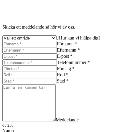
Skicka ett meddelande så hör vi av oss.
Hur kan vi hjälpa dig?
Förnamn *
Efternamn *
E-post *
Telefonnummer *
Företag *
Roll *
Stad *
Meddelande
0
/ 250
Namn