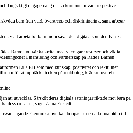
er och långsiktigt engagemang där vi kombinerar våra respektive
att skydda barn från våld, övergrepp och diskriminering, samt arbetar
kten av att arbeta för barn inom såväl den digitala som den fysiska
ädda Barnen nu vår kapacitet med ytterligare resurser och viktig
, avdelningschef Finansiering och Partnerskap på Rädda Barnen.
lattformen Lilla RB som med kunskap, positivitet och lekfullhet
lattformar för att upptäcka tecken på mobbning, kränkningar eller
online.
n att utvecklas. Särskilt deras digitala satsningar riktade mot barn på
ärka dessa insatser, säger Anna Edstedt.
t ansvarstagande. Genom samverkan hoppas parterna kunna bidra till