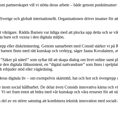
enom partnerskapet vill vi stötta deras arbete – både genom punktinsats
i Sverige och globalt internationellt. Organisationen driver insatser för 
llt viktigare. Rädda Barnen var tidiga med att plocka upp detta och se vi
ötta barn och vuxna i den digitala miljön.
grepp eller diskriminering. Genom samarbetet med Consid stärker vi på R
ns där barnen finns med rätt kunskap och verktyg, säger Jaana Kovalainen
Säker på nätet!” som syftar till att skapa dialog om livet online samt p
r den digitala fältassistent, en “digital nattvandrare” som finns i spelp
ch erbjuder stöd eller vägledning.
ras digitala liv – om exempelvis skärmtid, hat och hot och övergrepp 
 inom social hållbarhet. De delar även Consids innovativa kärna och vilja
. Vi ser fram emot att bidra med vår kunskap och våra resurser för att st
 del av en större satsning att kombinera teknisk innovation med social