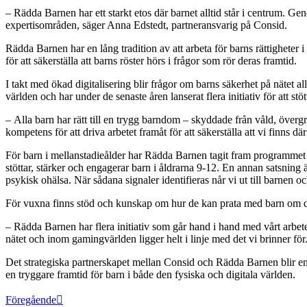
– Rädda Barnen har ett starkt etos där barnet alltid står i centrum. G
expertisområden, säger Anna Edstedt, partneransvarig på Consid.
Rädda Barnen har en lång tradition av att arbeta för barns rättigheter 
för att säkerställa att barns röster hörs i frågor som rör deras framtid.
I takt med ökad digitalisering blir frågor om barns säkerhet på nätet a
världen och har under de senaste åren lanserat flera initiativ för att st
– Alla barn har rätt till en trygg barndom – skyddade från våld, över
kompetens för att driva arbetet framåt för att säkerställa att vi fin
För barn i mellanstadieålder har Rädda Barnen tagit fram programmet ”
stöttar, stärker och engagerar barn i åldrarna 9-12. En annan satsning ä
psykisk ohälsa. När sådana signaler identifieras når vi ut till barnen o
För vuxna finns stöd och kunskap om hur de kan prata med barn om de
– Rädda Barnen har flera initiativ som går hand i hand med vårt arbete
nätet och inom gamingvärlden ligger helt i linje med det vi brinner för
Det strategiska partnerskapet mellan Consid och Rädda Barnen blir en
en tryggare framtid för barn i både den fysiska och digitala världen.
Föregående