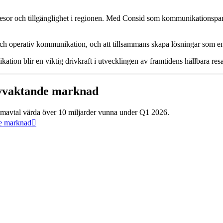
a resor och tillgänglighet i regionen. Med Consid som kommunikationspart
 och operativ kommunikation, och att tillsammans skapa lösningar som e
ation blir en viktig drivkraft i utvecklingen av framtidens hållbara res
 avvaktande marknad
 ramavtal värda över 10 miljarder vunna under Q1 2026.
de marknad