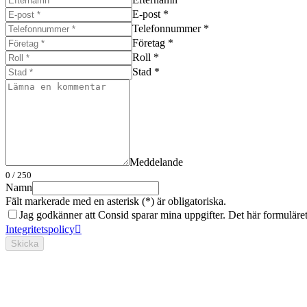
E-post *
Telefonnummer *
Företag *
Roll *
Stad *
Meddelande
0
/ 250
Namn
Fält markerade med en asterisk (*) är obligatoriska.
Jag godkänner att Consid sparar mina uppgifter. Det här formuläret s
Integritetspolicy
Skicka