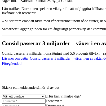
säger Johan Karlsson, kundansvarig på Consid.
Länstrafiken Norrbotten spelar en viktig roll i att möjliggöra hållbar
invånare och resenärer.
– Vi ser fram emot att bidra med vår erfarenhet inom både strategisk
Samarbetet lägger grunden för ett långsiktigt partnerskap där kommunik
Consid passerar 3 miljarder – växer i en
Consid passerar 3 miljarder i omsättning med 5,6 procents tillväxt –
Läs mer om detta
-Consid passerar 3 miljarder – växer i en avvaktan
Föregående
Skicka ett meddelande så hör vi av oss.
Hur kan vi hjälpa dig?
Förnamn *
Efternamn *