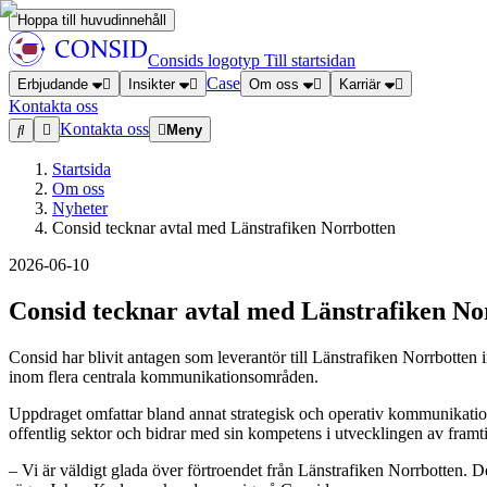
Hoppa till huvudinnehåll
Consids logotyp
Till startsidan
Case
Erbjudande
Insikter
Om oss
Karriär
Kontakta oss
Kontakta oss
Meny
Startsida
Om oss
Nyheter
Consid tecknar avtal med Länstrafiken Norrbotten
2026-06-10
Consid tecknar avtal med Länstrafiken No
Consid har blivit antagen som leverantör till Länstrafiken Norrbotten
inom flera centrala kommunikationsområden.
Uppdraget omfattar bland annat strategisk och operativ kommunikati
offentlig sektor och bidrar med sin kompetens i utvecklingen av framt
– Vi är väldigt glada över förtroendet från Länstrafiken Norrbotten. Det