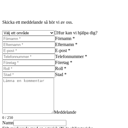
Skicka ett meddelande så hör vi av oss.
Hur kan vi hjälpa dig?
Förnamn *
Efternamn *
E-post *
Telefonnummer *
Företag *
Roll *
Stad *
Meddelande
0
/ 250
Namn