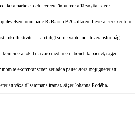
tveckla samarbetet och leverera ännu mer affärsnytta, säger
undupplevelsen inom både B2B- och B2C-affären. Leveranser sker från
ostnadseffektivitet – samtidigt som kvalitet och leveransförmåga
an kombinera lokal närvaro med internationell kapacitet, säger
ar inom telekombranschen ser båda parter stora möjligheter att
gheter att växa tillsammans framåt, säger Johanna Rodéhn.