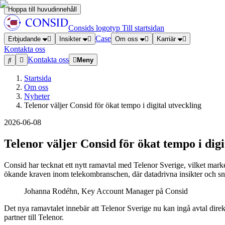
Hoppa till huvudinnehåll
Consids logotyp
Till startsidan
Case
Erbjudande
Insikter
Om oss
Karriär
Kontakta oss
Kontakta oss
Meny
Startsida
Om oss
Nyheter
Telenor väljer Consid för ökat tempo i digital utveckling
2026-06-08
Telenor väljer Consid för ökat tempo i digi
Consid har tecknat ett nytt ramavtal med Telenor Sverige, vilket marker
ökande kraven inom telekombranschen, där datadrivna insikter och snab
Johanna Rodéhn, Key Account Manager på Consid
Det nya ramavtalet innebär att Telenor Sverige nu kan ingå avtal direk
partner till Telenor.