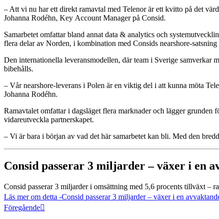
– Att vi nu har ett direkt ramavtal med Telenor är ett kvitto på det vä
Johanna Rodéhn, Key Account Manager på Consid.
Samarbetet omfattar bland annat data & analytics och systemutveckli
flera delar av Norden, i kombination med Consids nearshore-satsning 
Den internationella leveransmodellen, där team i Sverige samverkar med
bibehålls.
– Vår nearshore-leverans i Polen är en viktig del i att kunna möta Tele
Johanna Rodéhn.
Ramavtalet omfattar i dagsläget flera marknader och lägger grunden för
vidareutveckla partnerskapet.
– Vi är bara i början av vad det här samarbetet kan bli. Med den bredd
Consid passerar 3 miljarder – växer i en
Consid passerar 3 miljarder i omsättning med 5,6 procents tillväxt –
Läs mer om detta
-Consid passerar 3 miljarder – växer i en avvaktan
Föregående