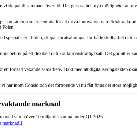
rde vi skapat tillsammans över tid. Det ger oss helt nya möjligheter att u
ng – områden som är centrala för att driva innovation och förbättra k
i Polen.
 specialister i Polen, skapar förutsättningar för både skalbarhet och k
nors behov på ett flexibelt och konkurrenskraftigt sätt. Det gör att vi k
 ett fortsatt växande samarbete. I takt med att digitaliseringstakten ök
 vi har inom Consid och det förtroende vi nu fått finns det stora möjli
 avvaktande marknad
 ramavtal värda över 10 miljarder vunna under Q1 2026.
de marknad