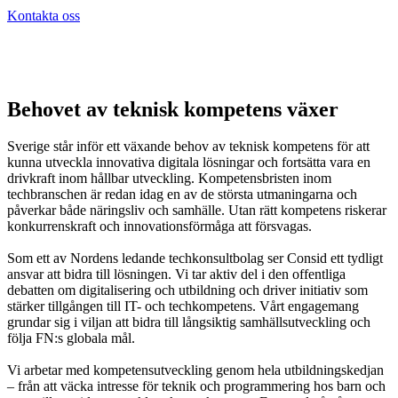
Kontakta oss
Behovet av teknisk kompetens växer
Sverige står inför ett växande behov av teknisk kompetens för att
kunna utveckla innovativa digitala lösningar och fortsätta vara en
drivkraft inom hållbar utveckling. Kompetensbristen inom
techbranschen är redan idag en av de största utmaningarna och
påverkar både näringsliv och samhälle. Utan rätt kompetens riskerar
konkurrenskraft och innovationsförmåga att försvagas.
Som ett av Nordens ledande techkonsultbolag ser Consid ett tydligt
ansvar att bidra till lösningen. Vi tar aktiv del i den offentliga
debatten om digitalisering och utbildning och driver initiativ som
stärker tillgången till IT- och techkompetens. Vårt engagemang
grundar sig i viljan att bidra till långsiktig samhällsutveckling och
följa FN:s globala mål.
Vi arbetar med kompetensutveckling genom hela utbildningskedjan
– från att väcka intresse för teknik och programmering hos barn och