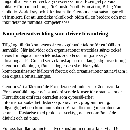
unga till att vidareutveckla yrkesverksamma. Exempel på våra
initiativ för barn och unga är Consid Youth Education, Bring Your
Child to Work Day och Ukrainamatte. Genom dessa satsningar vill
vi inspirera fler att upptäcka teknik och bidra till en bredare och mer
inkluderande framtida kompetensbas.
Kompetensutveckling som driver förändring
Tillgång till rätt kompetens är en avgörande faktor för ett hållbart
samhälle. När individer och organisationer utvecklas stärks också
deras förmåga att möta tekniska, sociala och miljömässiga
utmaningar. På Consid ser vi kunskap som en långsiktig investering.
Genom utbildningar, föreläsningar och skräddarsydda
kompetensinsatser hjälper vi företag och organisationer att navigera i
den digitala omställningen.
Genom vårt affärsområde Excellerate erbjuder vi skräddarsydda
företagsutbildningar och standardiserade kurser för organisationer.
Kursutbudet omfattar områden som cybersäkerhet,
informationssäkerhet, ledarskap, krav, test, programmering,
tillgänglighet och kommunikation. Våra utbildningar kombinerar
teoretisk förståelse med praktiska verktyg och genomförs både
digitalt och på plats.
För oss handlar kompetensutveckling om mer än affärsnytta. Det är