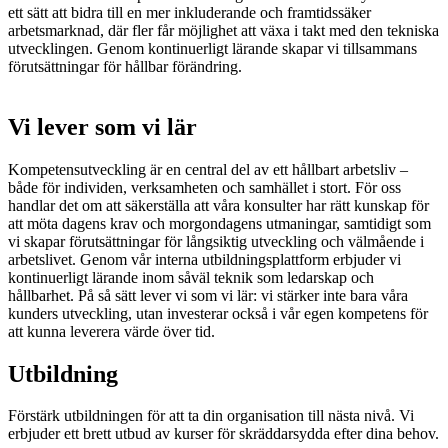
ett sätt att bidra till en mer inkluderande och framtidssäker
arbetsmarknad, där fler får möjlighet att växa i takt med den tekniska
utvecklingen. Genom kontinuerligt lärande skapar vi tillsammans
förutsättningar för hållbar förändring.
Vi lever som vi lär
Kompetensutveckling är en central del av ett hållbart arbetsliv –
både för individen, verksamheten och samhället i stort. För oss
handlar det om att säkerställa att våra konsulter har rätt kunskap för
att möta dagens krav och morgondagens utmaningar, samtidigt som
vi skapar förutsättningar för långsiktig utveckling och välmående i
arbetslivet. Genom vår interna utbildningsplattform erbjuder vi
kontinuerligt lärande inom såväl teknik som ledarskap och
hållbarhet. På så sätt lever vi som vi lär: vi stärker inte bara våra
kunders utveckling, utan investerar också i vår egen kompetens för
att kunna leverera värde över tid.
Utbildning
Förstärk utbildningen för att ta din organisation till nästa nivå. Vi
erbjuder ett brett utbud av kurser för skräddarsydda efter dina behov.