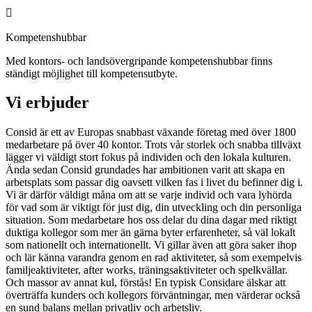
Kompetenshubbar
Med kontors- och landsövergripande kompetenshubbar finns
ständigt möjlighet till kompetensutbyte.
Vi erbjuder
Consid är ett av Europas snabbast växande företag med över 1800
medarbetare på över 40 kontor. Trots vår storlek och snabba tillväxt
lägger vi väldigt stort fokus på individen och den lokala kulturen.
Ända sedan Consid grundades har ambitionen varit att skapa en
arbetsplats som passar dig oavsett vilken fas i livet du befinner dig i.
Vi är därför väldigt måna om att se varje individ och vara lyhörda
för vad som är viktigt för just dig, din utveckling och din personliga
situation. Som medarbetare hos oss delar du dina dagar med riktigt
duktiga kollegor som mer än gärna byter erfarenheter, så väl lokalt
som nationellt och internationellt. Vi gillar även att göra saker ihop
och lär känna varandra genom en rad aktiviteter, så som exempelvis
familjeaktiviteter, after works, träningsaktiviteter och spelkvällar.
Och massor av annat kul, förstås! En typisk Considare älskar att
överträffa kunders och kollegors förväntningar, men värderar också
en sund balans mellan privatliv och arbetsliv.