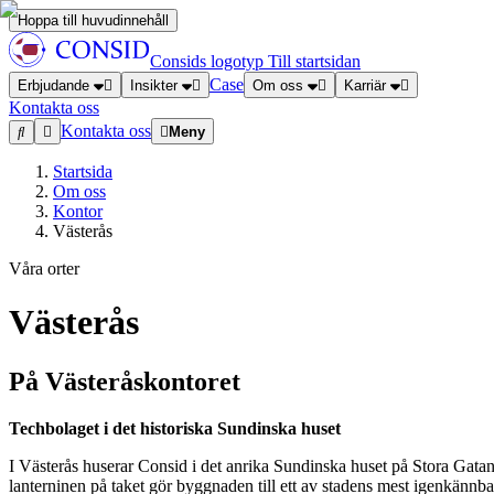
Hoppa till huvudinnehåll
Consids logotyp
Till startsidan
Case
Erbjudande
Insikter
Om oss
Karriär
Kontakta oss
Kontakta oss
Meny
Startsida
Om oss
Kontor
Västerås
Våra orter
Västerås
På Västeråskontoret
Techbolaget i det historiska Sundinska huset
I Västerås huserar Consid i det anrika Sundinska huset på Stora Gatan
lanterninen på taket gör byggnaden till ett av stadens mest igenkännb