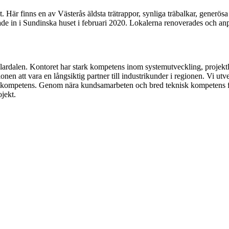
. Här finns en av Västerås äldsta trätrappor, synliga träbalkar, generö
ttade in i Sundinska huset i februari 2020. Lokalerna renoverades och an
Mälardalen. Kontoret har stark kompetens inom systemutveckling, projektl
onen att vara en långsiktig partner till industrikunder i regionen. Vi ut
tkompetens. Genom nära kundsamarbeten och bred teknisk kompetens fung
ojekt.