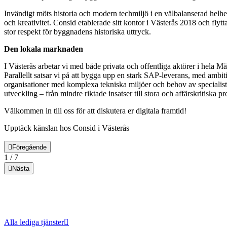
Invändigt möts historia och modern techmiljö i en välbalanserad helhet
och kreativitet. Consid etablerade sitt kontor i Västerås 2018 och fly
stor respekt för byggnadens historiska uttryck.
Den lokala marknaden
I Västerås arbetar vi med både privata och offentliga aktörer i hela 
Parallellt satsar vi på att bygga upp en stark SAP-leverans, med ambiti
organisationer med komplexa tekniska miljöer och behov av specialis
utveckling – från mindre riktade insatser till stora och affärskritiska pr
Välkommen in till oss för att diskutera er digitala framtid!
Upptäck känslan hos Consid i Västerås
Föregående
1
/
7
Nästa
Alla lediga tjänster