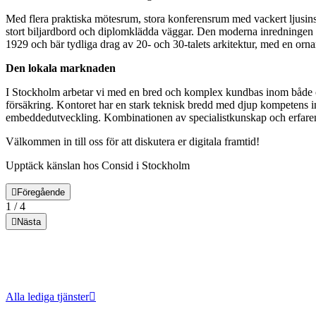
Med flera praktiska mötesrum, stora konferensrum med vackert ljusins
stort biljardbord och diplomklädda väggar. Den moderna inredningen fö
1929 och bär tydliga drag av 20- och 30-talets arkitektur, med en ornam
Den lokala marknaden
I Stockholm arbetar vi med en bred och komplex kundbas inom både off
försäkring. Kontoret har en stark teknisk bredd med djup kompetens in
embeddedutveckling. Kombinationen av specialistkunskap och erfarenhet
Välkommen in till oss för att diskutera er digitala framtid!
Upptäck känslan hos Consid i Stockholm
Föregående
1
/
4
Nästa
Alla lediga tjänster