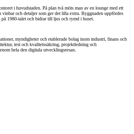
kontoret i huvudstaden. På plan två möts man av en lounge med ett
n vinbar och detaljer som ger det lilla extra. Byggnaden uppfördes
på 1980-talet och bidrar till ljus och rymd i huset.
tioner, myndigheter och etablerade bolag inom industri, finans och
ektur, test och kvalitetssäkring, projektledning och
genom hela den digitala utvecklingsresan.