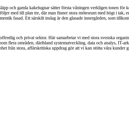
läpp och gamla kakelugnar sätter första våningen verkligen tonen för 
ljer med till plan tre, där man finner stora mötesrum med högt i tak, e
entik fasad. Ett särskilt inslag är den glasade innergården, som tillkom 
entlig och privat sektor. Här samarbetar vi med stora svenska organisa
om flera områden, däribland systemutveckling, data och analys, IT-arkit
 från stora, affärskritiska uppdrag gör att vi kan stötta våra kunder 