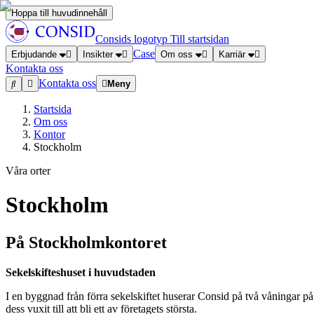
Hoppa till huvudinnehåll
Consids logotyp
Till startsidan
Case
Erbjudande
Insikter
Om oss
Karriär
Kontakta oss
Kontakta oss
Meny
Startsida
Om oss
Kontor
Stockholm
Våra orter
Stockholm
På Stockholmkontoret
Sekelskifteshuset i huvudstaden
I en byggnad från förra sekelskiftet huserar Consid på två våningar 
dess vuxit till att bli ett av företagets största.