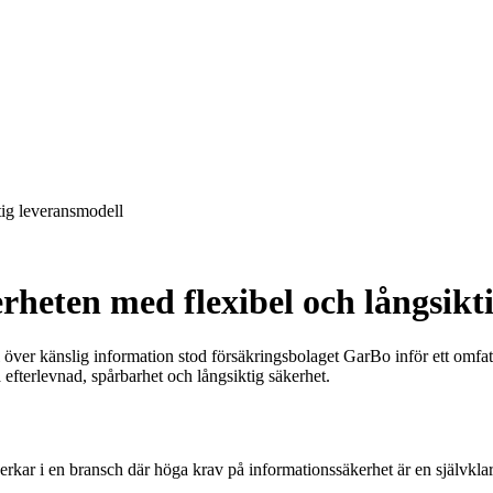
tig leveransmodell
heten med flexibel och långsikt
l över känslig information stod försäkringsbolaget GarBo inför ett omf
efterlevnad, spårbarhet och långsiktig säkerhet.
erkar i en bransch där höga krav på informationssäkerhet är en självkla