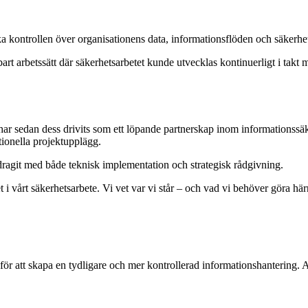
ntrollen över organisationens data, informationsflöden och säkerhet
art arbetssätt där säkerhetsarbetet kunde utvecklas kontinuerligt i tak
r sedan dess drivits som ett löpande partnerskap inom informationssäk
itionella projektupplägg.
idragit med både teknisk implementation och strategisk rådgivning.
 i vårt säkerhetsarbete. Vi vet var vi står – och vad vi behöver göra hä
 att skapa en tydligare och mer kontrollerad informationshantering. A