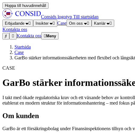
Hoppa till huvudinnehåll
Consids logotyp
Till startsidan
Case
Erbjudande
Insikter
Om oss
Karriär
Kontakta oss
Kontakta oss
Meny
Startsida
Case
GarBo stärker informationssäkerheten med flexibel och långsik
CASE
GarBo stärker informationssäker
I takt med ökade regulatoriska krav och ett växande behov av kontrol
etablerat en modern struktur för informationshantering – med fokus på 
Om kunden
GarBo är ett försäkringsbolag under Finansinspektionens tillsyn och v