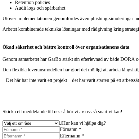
Retention policies
Audit logs och spårbarhet
Utöver implementationen genomfördes även phishing-simuleringar med 
Arbetet kombinerade tekniska lösningar med rådgivning kring strategi
Ökad säkerhet och bättre kontroll över organisationens data
Genom samarbetet har GarBo stärkt sin efterlevnad av både DORA och G
Den flexibla leveransmodellen har gjort det möjligt att arbeta långsikt
–
Det här har inte varit ett projekt – det har varit starten på ett arbet
Skicka ett meddelande till oss så hör vi av oss så snart vi kan!
Hur kan vi hjälpa dig?
Förnamn *
Efternamn *