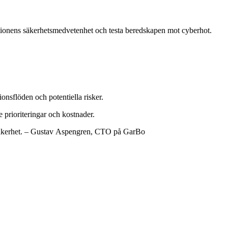
tionens säkerhetsmedvetenhet och testa beredskapen mot cyberhot.
nsflöden och potentiella risker.
e prioriteringar och kostnader.
säkerhet.
– Gustav Aspengren, CTO på GarBo