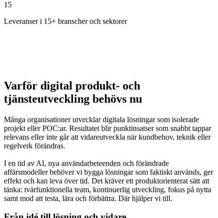
15
Leveranser i 15+ branscher och sektorer
Varför digital produkt- och
tjänsteutveckling behövs nu
Många organisationer utvecklar digitala lösningar som isolerade
projekt eller POC:ar. Resultatet blir punktinsatser som snabbt tappar
relevans eller inte går att vidareutveckla när kundbehov, teknik eller
regelverk förändras.
I en tid av AI, nya användarbeteenden och förändrade
affärsmodeller behöver vi bygga lösningar som faktiskt används, ger
effekt och kan leva över tid. Det kräver ett produktorienterat sätt att
tänka: tvärfunktionella team, kontinuerlig utveckling, fokus på nytta
samt mod att testa, lära och förbättra. Där hjälper vi till.
Från idé till lösning och vidare