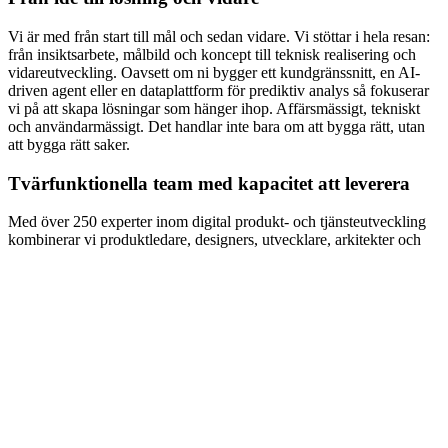
Vi är med från start till mål och sedan vidare. Vi stöttar i hela resan:
från insiktsarbete, målbild och koncept till teknisk realisering och
vidareutveckling. Oavsett om ni bygger ett kundgränssnitt, en AI-
driven agent eller en dataplattform för prediktiv analys så fokuserar
vi på att skapa lösningar som hänger ihop. Affärsmässigt, tekniskt
och användarmässigt. Det handlar inte bara om att bygga rätt, utan
att bygga rätt saker.
Tvärfunktionella team med kapacitet att leverera
Med över 250 experter inom digital produkt- och tjänsteutveckling
kombinerar vi produktledare, designers, utvecklare, arkitekter och
AI-experter i team som skapar effekt. Vi anpassar leveransmodeller
efter era behov: som förstärkning i ert team eller som
helhetsåtagande med ansvar för både leverans och vidareutveckling.
Vi hjälper er att få strukturen att fungera
Att bygga framgångsrika digitala produkter kräver mer än rätt
kompetens, det kräver gemensamma mål mellan verksamhet och IT.
Vi hjälper er skapa de strukturer som behövs för agilt, snabbfotat
och värdestyrt arbete. Oavsett om ni jobbar enligt SAFe, DevOps
eller egna modeller hjälper vi er att få helheten att fungera, från idé