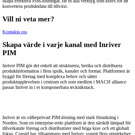
skapa effektiva PIM-lösningar, får ni alla verktyg som krävs för att
konvertera produktdata till tillväxt.
Vill ni veta mer?
Kontakta oss
Skapa
värde
i varje kanal med Inriver
PIM
Inriver PIM gör det enkelt att strukturera, berika och distribuera
produktinformation i flera språk, kanaler och format. Plattformen är
byggd för företag med komplexa behov och sätter
produktupplevelsen i centrum och som medlem i MACH alliance
passar Inriver in i er komponerbara tecknikstack.
Inriver är en välbeprövad PIM-lösning med stark förankring i
Norden. Som en enterprise-redo plattform är den särskilt lämpad för
tillverkande företag och distributörer med höga krav och ett globalt
fokus. Consid har, tillsammans med Inriver, vunnit flera utmärkelser