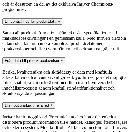
och är dessutom en del av det exklusiva Inriver Champions-
programmet.
En central hub för produktdata
Samla all produktinformation, från tekniska specifikationer till
marknadsbeskrivningar i en gemensam källa. Med Inrivers flexibla
datamodell kan ni hantera komplexa produktrelationer,
språkversioner och flera varumärken i ett och samma gränssnitt.
Från data till produktupplevelser
Berika, kvalitetssäkra och skräddarsy er data med kraftfulla
arbetsflöden och användarvänliga verktyg. Inriver gör det möjligt att
jobba snabbt, smart och säkert med flera team involverade i
innehållsprocessen genom kraftull standardfunktionalitet och
skräddarsydda anpassningar.
Distributionskraft i alla led
Inriver har inbyggd stöd för omnichannel och gör det enkelt att
distribuera produktinformation till e-handel, kataloger, återförsäljare
och externa system. Med kraftfulla API:er, connectorer och Inrivers