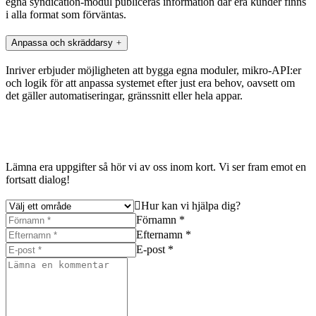
egna syndication-modul publiceras information där era kunder finns
i alla format som förväntas.
Anpassa och skräddarsy
Inriver erbjuder möjligheten att bygga egna moduler, mikro-API:er
och logik för att anpassa systemet efter just era behov, oavsett om
det gäller automatiseringar, gränssnitt eller hela appar.
Lämna era uppgifter så hör vi av oss inom kort. Vi ser fram emot en
fortsatt dialog!
Hur kan vi hjälpa dig?
Förnamn *
Efternamn *
E-post *