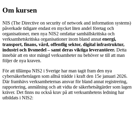
Om kursen
NIS (The Directive on security of network and information systems)
påverkade tidigare endast en mycket liten andel företag och
organisationer, men nya NIS2 omfattar samhällskritiska och
verksamhetskritiska organisationer inom bland annat
energi,
transport, finans, vård, offentlig sektor, digital infrastruktur,
industri och livsmedel – samt deras viktiga leverantörer.
Detta
innebär att en stor mängd verksamheter nu behöver se till att man
följer de nya kraven.
För att tillämpa NIS2 i Sverige har man tagit fram den nya
cybersäkerhetslagen som alltså trädde i kraft den 15e januari 2026.
Där framhävs verksamheternas ansvar för bland annat registrering,
rapportering, anmälning och att vidta de säkerhetsåtgärder som lagen
kräver. Det finns nu också krav på att verksamhetens ledning har
utbildats i NIS2:
”2 kap 4 §
De personer som ingår i ledningen för en
verksamhetsutövare ska genomgå utbildning om säkerhetsåtgärder.”
– Cybersäkerhetslag (2025:1506)
I denna kurs får ni med er den kunskap ni behöver för att förstå