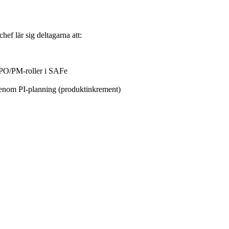
ef lär sig deltagarna att:
 PO/PM-roller i SAFe
genom PI-planning (produktinkrement)
värde
et. Följande förutsättningar rekommenderas för de som avser att ta ce
te, ha arbetat i en SAFe-miljö samt ha erfarenhet av andra Lean-Agila 