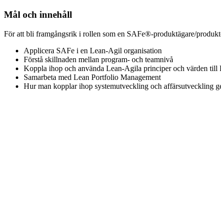
Mål och innehåll
För att bli framgångsrik i rollen som en SAFe®-produktägare/produktch
Applicera SAFe i en Lean-Agil organisation
Förstå skillnaden mellan program- och teamnivå
Koppla ihop och använda Lean-Agila principer och värden till
Samarbeta med Lean Portfolio Management
Hur man kopplar ihop systemutveckling och affärsutveckling 
Genomföra PI-planning och bidra till att leverera kontinuerligt 
Ta sig an produktägar- och produktchefsroller enligt SAF
Skapa produktplaner och prioritera på kort och lång sikt
Kompetenskrav
Alla på ert företag är välkomna att delta i kursen, oavsett erfarenh
Du bör ha deltagit i en Leading SAFe®-kurs, ha erfarenhet av kravarbe
Längd
2 dagar
Genomförande