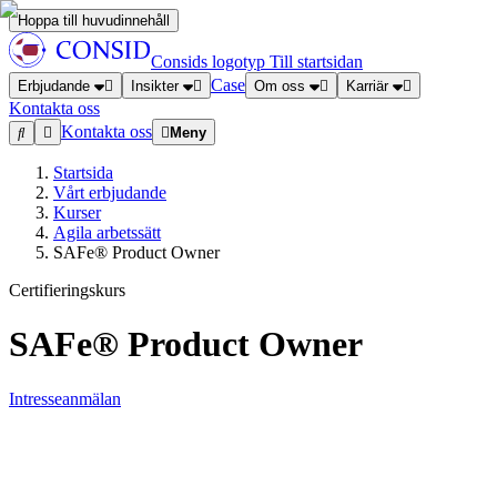
Hoppa till huvudinnehåll
Consids logotyp
Till startsidan
Case
Erbjudande
Insikter
Om oss
Karriär
Kontakta oss
Kontakta oss
Meny
Startsida
Vårt erbjudande
Kurser
Agila arbetssätt
SAFe® Product Owner
Certifieringskurs
SAFe® Product Owner
Intresseanmälan