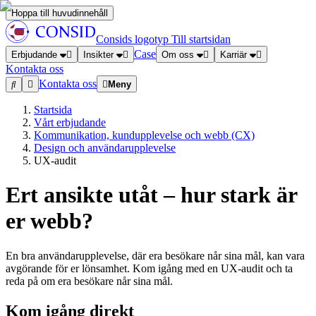
Hoppa till huvudinnehåll
Consids logotyp
Till startsidan
Case
Erbjudande
Insikter
Om oss
Karriär
Kontakta oss
Kontakta oss
Meny
Startsida
Vårt erbjudande
Kommunikation, kundupplevelse och webb (CX)
Design och användarupplevelse
UX-audit
Ert ansikte utåt – hur stark är
er webb?
En bra användarupplevelse, där era besökare når sina mål, kan vara
avgörande för er lönsamhet. Kom igång med en UX-audit och ta
reda på om era besökare når sina mål.
Kom igång direkt