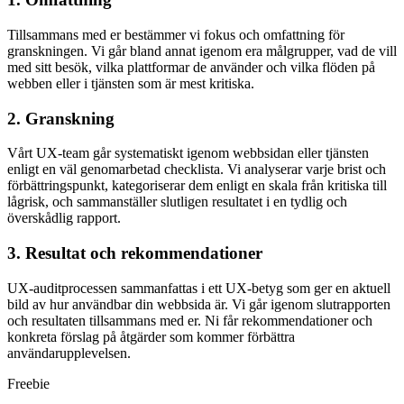
Tillsammans med er bestämmer vi fokus och omfattning för
granskningen. Vi går bland annat igenom era målgrupper, vad de vill
med sitt besök, vilka plattformar de använder och vilka flöden på
webben eller i tjänsten som är mest kritiska.
2. Granskning
Vårt UX-team går systematiskt igenom webbsidan eller tjänsten
enligt en väl genomarbetad checklista. Vi analyserar varje brist och
förbättringspunkt, kategoriserar dem enligt en skala från kritiska till
lågrisk, och sammanställer slutligen resultatet i en tydlig och
överskådlig rapport.
3. Resultat och rekommendationer
UX-auditprocessen sammanfattas i ett UX-betyg som ger en aktuell
bild av hur användbar din webbsida är. Vi går igenom slutrapporten
och resultaten tillsammans med er. Ni får rekommendationer och
konkreta förslag på åtgärder som kommer förbättra
användarupplevelsen.
Freebie