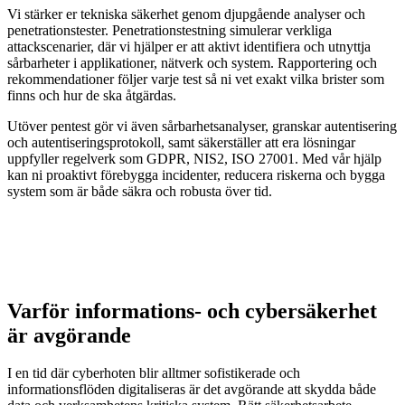
Vi stärker er tekniska säkerhet genom djupgående analyser och
penetrationstester. Penetrationstestning simulerar verkliga
attackscenarier, där vi hjälper er att aktivt identifiera och utnyttja
sårbarheter i applikationer, nätverk och system. Rapportering och
rekommendationer följer varje test så ni vet exakt vilka brister som
finns och hur de ska åtgärdas.
Utöver pentest gör vi även sårbarhetsanalyser, granskar autentisering
och autentiseringsprotokoll, samt säkerställer att era lösningar
uppfyller regelverk som GDPR, NIS2, ISO 27001. Med vår hjälp
kan ni proaktivt förebygga incidenter, reducera riskerna och bygga
system som är både säkra och robusta över tid.
Varför informations- och cybersäkerhet
är avgörande
I en tid där cyberhoten blir alltmer sofistikerade och
informationsflöden digitaliseras är det avgörande att skydda både