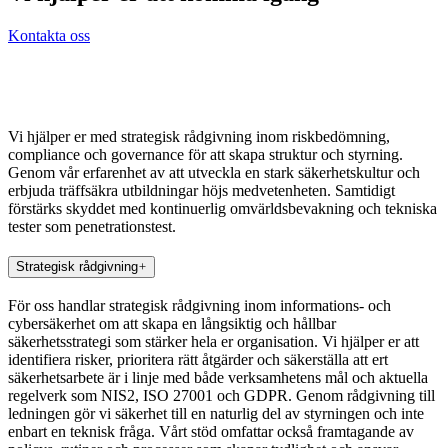
Kontakta oss
Vi hjälper er med strategisk rådgivning inom riskbedömning,
compliance och governance för att skapa struktur och styrning.
Genom vår erfarenhet av att utveckla en stark säkerhetskultur och
erbjuda träffsäkra utbildningar höjs medvetenheten. Samtidigt
förstärks skyddet med kontinuerlig omvärldsbevakning och tekniska
tester som penetrationstest.
Strategisk rådgivning
För oss handlar strategisk rådgivning inom informations- och
cybersäkerhet om att skapa en långsiktig och hållbar
säkerhetsstrategi som stärker hela er organisation. Vi hjälper er att
identifiera risker, prioritera rätt åtgärder och säkerställa att ert
säkerhetsarbete är i linje med både verksamhetens mål och aktuella
regelverk som NIS2, ISO 27001 och GDPR. Genom rådgivning till
ledningen gör vi säkerhet till en naturlig del av styrningen och inte
enbart en teknisk fråga. Vårt stöd omfattar också framtagande av