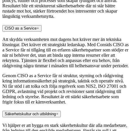
policys, rutiner och processer som skapar tydlighet och ansvar.
Resultatet blir ett strukturerat säkerhetsarbete där ni står bättre
rustade mot hot, stärker förtroendet hos intressenter och skapar
långsiktig verksamhetsnytta.
CISO as a Service
Att skydda verksamheten mot dagens hot kräver mer än tekniska
lösningar. Det kräver ett strategiskt ledarskap. Med Consids CISO as
a Service får ni tillgång till en erfaren säkerhetspartner som stödjer er
när ni behöver det, utan att binda upp interna resurser eller att
rekrytera. Tjänsten är flexibel och anpassas efter era behov, från
rådgivning några timmar i månaden till helhetsansvar under perioder.
Genom CISO as a Service får ni struktur, styrning och rådgivning
kring informationssäkerhet på strategisk, taktisk och operativ nivå.
Ni får stöd i att tolka och följa regelverk som NIS2, ISO 27001 och
GDPR, avlastning vid projekt och revisioner samt rådgivning till
ledning och styrelse. Resultatet är ett stärkt säkerhetsarbete som
frigör fokus till er kärnverksamhet.
Säkerhetskultur och utbildning
Vi hjälper er att bygga en stark säkerhetskultur där alla medarbetare,
från ledning till den enskilde medarbetaren, förstår sin roll i att