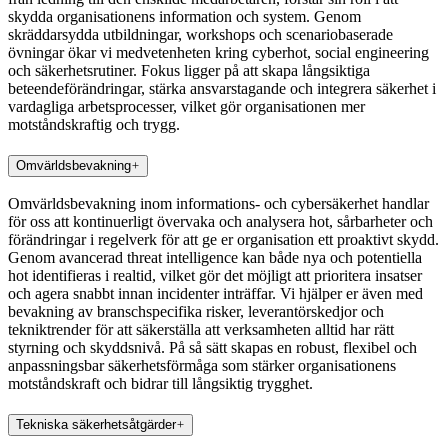
skydda organisationens information och system. Genom
skräddarsydda utbildningar, workshops och scenariobaserade
övningar ökar vi medvetenheten kring cyberhot, social engineering
och säkerhetsrutiner. Fokus ligger på att skapa långsiktiga
beteendeförändringar, stärka ansvarstagande och integrera säkerhet i
vardagliga arbetsprocesser, vilket gör organisationen mer
motståndskraftig och trygg.
Omvärldsbevakning
Omvärldsbevakning inom informations- och cybersäkerhet handlar
för oss att kontinuerligt övervaka och analysera hot, sårbarheter och
förändringar i regelverk för att ge er organisation ett proaktivt skydd.
Genom avancerad threat intelligence kan både nya och potentiella
hot identifieras i realtid, vilket gör det möjligt att prioritera insatser
och agera snabbt innan incidenter inträffar. Vi hjälper er även med
bevakning av branschspecifika risker, leverantörskedjor och
tekniktrender för att säkerställa att verksamheten alltid har rätt
styrning och skyddsnivå. På så sätt skapas en robust, flexibel och
anpassningsbar säkerhetsförmåga som stärker organisationens
motståndskraft och bidrar till långsiktig trygghet.
Tekniska säkerhetsåtgärder