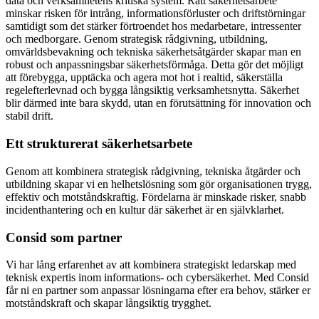
data och verksamhetens kritiska system. Rätt säkerhetsarbete
minskar risken för intrång, informationsförluster och driftstörningar
samtidigt som det stärker förtroendet hos medarbetare, intressenter
och medborgare. Genom strategisk rådgivning, utbildning,
omvärldsbevakning och tekniska säkerhetsåtgärder skapar man en
robust och anpassningsbar säkerhetsförmåga. Detta gör det möjligt
att förebygga, upptäcka och agera mot hot i realtid, säkerställa
regelefterlevnad och bygga långsiktig verksamhetsnytta. Säkerhet
blir därmed inte bara skydd, utan en förutsättning för innovation och
stabil drift.
Ett strukturerat säkerhetsarbete
Genom att kombinera strategisk rådgivning, tekniska åtgärder och
utbildning skapar vi en helhetslösning som gör organisationen trygg,
effektiv och motståndskraftig. Fördelarna är minskade risker, snabb
incidenthantering och en kultur där säkerhet är en självklarhet.
Consid som partner
Vi har lång erfarenhet av att kombinera strategiskt ledarskap med
teknisk expertis inom informations- och cybersäkerhet. Med Consid
får ni en partner som anpassar lösningarna efter era behov, stärker er
motståndskraft och skapar långsiktig trygghet.