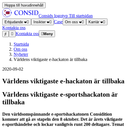
Hoppa till huvudinnehåll
Consids logotyp
Till startsidan
Case
Erbjudande
Insikter
Om oss
Karriär
Kontakta oss
Kontakta oss
Meny
Startsida
Om oss
Nyheter
Världens viktigaste e-hackaton är tillbaka
2020-09-02
Världens viktigaste e-hackaton är tillbaka
Världens viktigaste e-sportshackaton är
tillbaka
Den världsomspännande e-sportshackatonen Considition
kommer att gå av stapeln den 8 oktober. Det är årets viktigaste
e-sporthändelse och lockar vanligtvis runt 200 deltagare. Temat