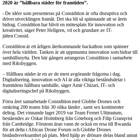
2020 är ”hållbara städer för framtiden”.
- De idéer som presenteras på Considition är ofta disruptiva och
driver utvecklingen framåt. Det ska bli så spännande att se årets
bidrag. Considition har blivit en mötesplats för innovation och
kreativitet, säger Peter Hellgren, vd och grundare av IT-
jätten Consid.
Considition är ett årligen återkommande hackathon som spänner
över hela världen. Tanken är att uppmuntra innovation som bidrar till
samhällsnytta. Den här gången arrangeras Considition i samarbete
med Riksbyggen.
– Hållbara städer är en av de mest avgörande frågorna i dag.
Digitalisering, innovation och AI är alla viktiga beståndsdelar i
framtidens hållbara samhälle, säger Amir Chizari, IT- och
digitaliseringschef på Riksbyggen.
Förra året samarbetade Considition med Globhe Drones och
omkring 200 teams från 30 olika länder , samt sex kontinenter
deltog. Det vinnande laget 2019 var Team Fernet Ultimatum,
beståendes av Oskar Holmberg från Göteborg och Filip Granqvist
från Cambridge. Förutom äran vann de också en resa till Rwanda
för att delta i African Drone Forum och Globhe Drones
biståndsverksamhet på plats. Med hjälp av drönare delas bland annat