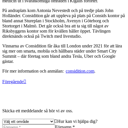
medicin ut i svåråtkomliga områden i Kigalis förorter.
På andraplats kom Antonia Nevestedt och på tredje plats John
Holländer. Considition går att uppleva på plats på Consids kontor på
bland annat Stureplan i Stockholm, Avenyn i Göteborg och
Stortorget i Malmö. Det går också bra att ta sig till något av
Riksbyggens kontor som för kvällen håller öppet. Tävlingen
direktsänds också på Twitch med livestudio.
Vinnarna av Considition får åka till London under 2021 för att lära
sig mer om smarta, mobila och hållbara städer under Smart City
Summit – där företag som bland andra Tesla, Uber och Google
gästar.
För mer information och anmälan:
considition.com
.
Föregående
Skicka ett meddelande så hör vi av oss.
Hur kan vi hjälpa dig?
Förnamn *