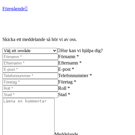
Föregående
Skicka ett meddelande så hör vi av oss.
Hur kan vi hjälpa dig?
Förnamn *
Efternamn *
E-post *
Telefonnummer *
Företag *
Roll *
Stad *
Meddelande