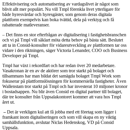
Effektivisering och automatisering av vardagslivet är något som
blivit allt mer populärt. Nu vill Tmpl förenkla livet ytterligare för
både hyresvärdar och hyresgäster, som genom deras digitala
plattform exempelvis kan boka tvättid, dela på verktyg och få
rabatterade matleveranser.
– Det finns en stor efterfrågan av digitalisering i fastighetsbranschen
och ­vi på Tmpl vill såklart möta detta behov på bästa sätt. Beslutet
att ta in Consid-konsulter för vidareutveckling av plattformen tar oss
vidare i den riktningen, säger Victoria Lenander, COO och Business
Developer på Tmpl.
Tmpl har växt i rekordfart och har redan över 20 medarbetare.
Vasakronan är en av de aktörer som tror starkt på bolaget och
tillsammans har man bildat det samägda bolaget Tmpl Work som
fokuserar på plattformslösningen för kommersiella fastigheter. Även
Wallenstam tror starkt på Tmpl och har investerat 10 miljoner kronor
i bostadsappen. Nu blir även Consid en digital partner till bolaget,
där tre konsulter från Uppsalakontoret kommer att vara hos Tmpl
året ut.
–
Det är verkligen kul att få jobba med ett företag som ligger i
framkant inom digitaliseringen och som vill skapa en ny viktig
samhällsfunktion, avslutar Niclas Hedenskog, VD på Consid
Uppsala.