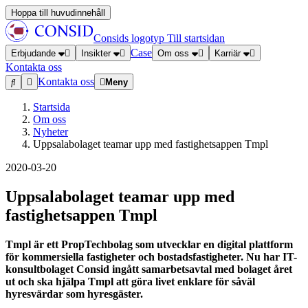
Hoppa till huvudinnehåll
Consids logotyp
Till startsidan
Case
Erbjudande
Insikter
Om oss
Karriär
Kontakta oss
Kontakta oss
Meny
Startsida
Om oss
Nyheter
Uppsalabolaget teamar upp med fastighetsappen Tmpl
2020-03-20
Uppsalabolaget teamar upp med
fastighetsappen Tmpl
Tmpl är ett PropTechbolag som utvecklar en digital plattform
för kommersiella fastigheter och bostadsfastigheter. Nu har IT-
konsultbolaget Consid ingått samarbetsavtal med bolaget året
ut och ska hjälpa Tmpl att göra livet enklare för såväl
hyresvärdar som hyresgäster.