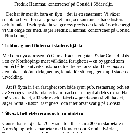
Fredrik Hammar, kontorschef på Consid i Södertälje.
– Det här är mer än bara en flytt – det är ett statement. Vi växer
snabbt och vill fortsätta göra det i miljöer som andas både historia
och framtid. Tesdorpska huset ger oss precis den karaktär och energi
vi vill omge oss med, säger Fredrik Hammar, kontorschef på Consid
i Norrköping.
Techbolag med fötterna i stadens hjärta
Med den nya adressen på Gamla Rådstugugatan 33 tar Consid plats
i en av Norrköpings mest välkända fastigheter – en byggnad som
bär på både hantverkshistoria och entreprenörsanda. Huset ägs av
den lokala aktören Magnentus, kända för sitt engagemang i stadens
utveckling.
– Att få flytta in i en fastighet som både rymt pub, restaurang och ett
av Sveriges mest kända techvarumärken är något alldeles extra. Här
möts kreativitet, affärsdriv och historia – precis som vi vill ha det,
säger Sofia Nilsson, fastighets- och interiörsansvarig på Consid.
Tillväxt, helhetsleverans och framtidstro
Consid har idag cirka 70 av sina totalt nästan 2000 medarbetare i
Norrköping och samarbetar med kunder som Kriminalvården,