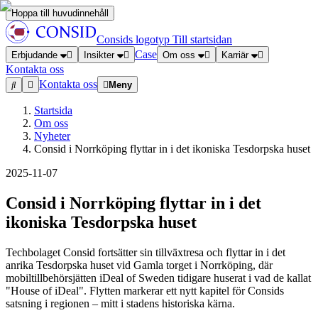
Hoppa till huvudinnehåll
Consids logotyp
Till startsidan
Case
Erbjudande
Insikter
Om oss
Karriär
Kontakta oss
Kontakta oss
Meny
Startsida
Om oss
Nyheter
Consid i Norrköping flyttar in i det ikoniska Tesdorpska huset
2025-11-07
Consid i Norrköping flyttar in i det
ikoniska Tesdorpska huset
Techbolaget Consid fortsätter sin tillväxtresa och flyttar in i det
anrika Tesdorpska huset vid Gamla torget i Norrköping, där
mobiltillbehörsjätten iDeal of Sweden tidigare huserat i vad de kallat
"House of iDeal". Flytten markerar ett nytt kapitel för Consids
satsning i regionen – mitt i stadens historiska kärna.