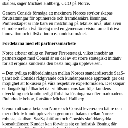
skalbar, säger Michael Hallberg, CCO på Norce.
Genom Consids förmåga att maximera Norces styrkor skapas
förutsättningar för optimerade och framtidssäkra lösningar.
Partnerskapet är inte bara en matchning på teknisk nivå, utan även
ett möte mellan två företag med en gemensam vision om att driva
innovation och tillväxt inom e-handelsområdet.
Fördelarna med ett partnersamarbete
Norce arbetar enligt en Partner First-strategi, vilket innebär att
partnerskapet med Consid är en del av ett större strategiskt initiativ
för att erbjuda kunderna den bästa möjliga upplevelsen.
– Den tydliga rollfördelningen mellan Norces standardiserade SaaS-
tjänst och Consids rådgivande och kundanpassade approach ger oss
möjlighet att fokusera på våra respektive expertområden. Det skapar
en långsiktig hållbarhet där vi tillsammans kan följa kundens
utveckling och kontinuerligt förbättra lösningarna efter marknadens
förändrade behov, fortsätter Michael Hallberg
Genom att samarbeta kan Norce och Consid leverera en bättre och
mer effektiv kundupplevelsen genom en balans mellan Norces
robusta, skalbara SaaS-plattform och Consids skräddarsydda
konsulttjänster. Kunder kan förvänta sig en holistisk lösning där