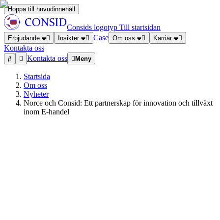
Hoppa till huvudinnehåll
Consids logotyp
Till startsidan
Case
Erbjudande
Insikter
Om oss
Karriär
Kontakta oss
Kontakta oss
Meny
Startsida
Om oss
Nyheter
Norce och Consid: Ett partnerskap för innovation och tillväxt
inom E-handel