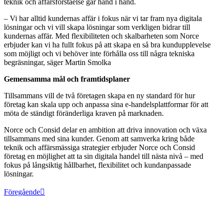
teknik och affärsförståelse går hand i hand.
– Vi har alltid kundernas affär i fokus när vi tar fram nya digitala
lösningar och vi vill skapa lösningar som verkligen bidrar till
kundernas affär. Med flexibiliteten och skalbarheten som Norce
erbjuder kan vi ha fullt fokus på att skapa en så bra kundupplevelse
som möjligt och vi behöver inte förhålla oss till några tekniska
begräsningar, säger Martin Smolka
Gemensamma mål och framtidsplaner
Tillsammans vill de två företagen skapa en ny standard för hur
företag kan skala upp och anpassa sina e-handelsplattformar för att
möta de ständigt föränderliga kraven på marknaden.
Norce och Consid delar en ambition att driva innovation och växa
tillsammans med sina kunder. Genom att samverka kring både
teknik och affärsmässiga strategier erbjuder Norce och Consid
företag en möjlighet att ta sin digitala handel till nästa nivå – med
fokus på långsiktig hållbarhet, flexibilitet och kundanpassade
lösningar.
Föregående