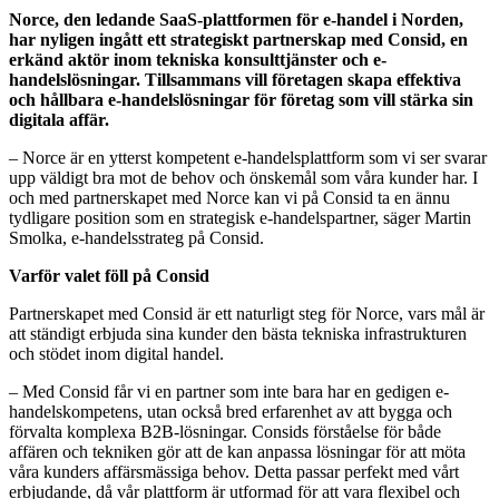
Norce, den ledande SaaS-plattformen för e-handel i Norden,
har nyligen ingått ett strategiskt partnerskap med Consid, en
erkänd aktör inom tekniska konsulttjänster och e-
handelslösningar. Tillsammans vill företagen skapa effektiva
och hållbara e-handelslösningar för företag som vill stärka sin
digitala affär.
– Norce är en ytterst kompetent e-handelsplattform som vi ser svarar
upp väldigt bra mot de behov och önskemål som våra kunder har. I
och med partnerskapet med Norce kan vi på Consid ta en ännu
tydligare position som en strategisk e-handelspartner, säger Martin
Smolka, e-handelsstrateg på Consid.
Varför valet föll på Consid
Partnerskapet med Consid är ett naturligt steg för Norce, vars mål är
att ständigt erbjuda sina kunder den bästa tekniska infrastrukturen
och stödet inom digital handel.
– Med Consid får vi en partner som inte bara har en gedigen e-
handelskompetens, utan också bred erfarenhet av att bygga och
förvalta komplexa B2B-lösningar. Consids förståelse för både
affären och tekniken gör att de kan anpassa lösningar för att möta
våra kunders affärsmässiga behov. Detta passar perfekt med vårt
erbjudande, då vår plattform är utformad för att vara flexibel och