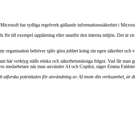
. Microsoft har tydliga regelverk gällande informationssäkerhet i Micros
ds för till exempel upplärning eller utanför den interna miljön. Det är 
e organisation behöver själv göra jobbet kring sin egen säkerhet och vil
ådant här verktyg ställs etiska och säkerhetsmässiga frågor. Vad får man
h dess medarbetare när man använder AI och Copilot, säger Emma Fahlste
 att utforska potentialen för användning av AI inom din verksamhet, är