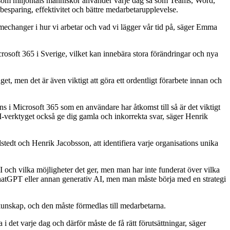
 som miljontals människor använder varje dag så som
Teams, Word,
esparing, effektivitet och bättre medarbetarupplevelse.
gamechanger i hur vi arbetar och vad vi lägger vår tid på, säger Emma
crosoft 365 i Sverige, vilket kan innebära stora förändringar och nya
t, men det är även viktigt att göra ett ordentligt förarbete innan och
nns i Microsoft 365 som en användare har åtkomst till så är det viktigt
-verktyget också ge dig gamla och inkorrekta svar, säger Henrik
tedt och Henrik Jacobsson, att identifiera varje organisations unika
I och vilka möjligheter det ger, men man har inte funderat över vilka
hatGPT eller annan generativ AI, men man måste börja med en strategi
s kunskap, och den måste förmedlas till medarbetarna.
 i det varje dag och därför måste de få rätt förutsättningar, säger