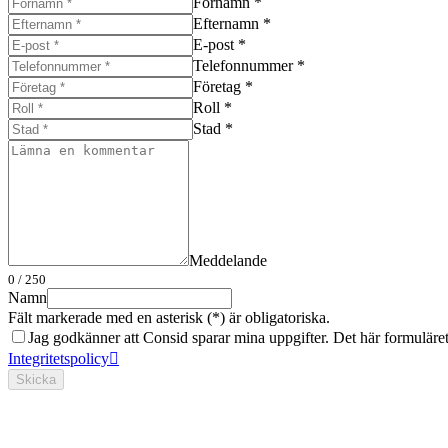
Förnamn *
Efternamn *
E-post *
Telefonnummer *
Företag *
Roll *
Stad *
Meddelande
0
/ 250
Namn
Fält markerade med en asterisk (*) är obligatoriska.
Jag godkänner att Consid sparar mina uppgifter. Det här formuläret s
Integritetspolicy
Skicka