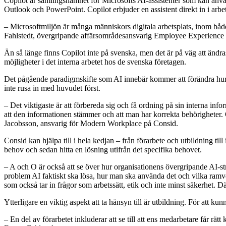
Copilot är samlingsnamnet för Microsofts AI-assistenter som kan an
Outlook och PowerPoint
. Copilot erbjuder en assistent direkt in i arb
–
Microsoftmiljön är många människors digitala arbetsplats, inom både p
Fahlstedt, övergripande affärsområdesansvarig Employee Experience
Än så länge finns Copilot inte på svenska, men det är på väg att ändras
möjligheter i det interna arbetet hos de svenska företagen.
Det pågående paradigmskifte som AI innebär kommer att förändra hur mån
inte rusa in med huvudet först.
– Det viktigaste är att förbereda sig och få ordning på sin interna info
att den informationen stämmer och att man har korrekta behörigheter.
Jacobsson, ansvarig för Modern Workplace på Consid.
Consid kan hjälpa till i hela kedjan – från förarbete och utbildning t
behov och sedan hitta en lösning utifrån det specifika behovet.
–
A och O är också att se över hur organisationens övergripande AI-str
problem AI faktiskt ska lösa, hur man ska använda det och vilka ram
som också tar in frågor som arbetssätt, etik och inte minst säkerhet.
Ytterligare en viktig aspekt att ta hänsyn till är utbildning. För att 
–
En del av förarbetet inkluderar att se till att ens medarbetare får rät