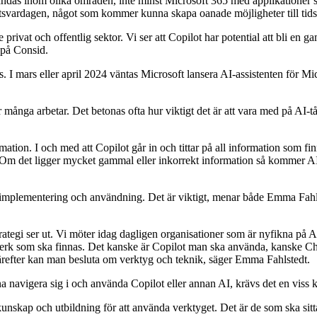
vändas inom olika områden
, inte minst Microsoft 365 med applikationer
etsvardagen
, något som kommer kunna skapa oanade möjligheter till tidsb
rivat och offentlig sektor. Vi ser att Copilot har potential att bli en 
 på Consid.
. I mars eller april 2024 väntas Microsoft lansera AI-assistenten för Mi
ga arbetar. Det betonas ofta hur viktigt det är att vara med på AI-tåge
rmation. I och med att Copilot går in och tittar på all information som fi
 Om det ligger mycket gammal eller inkorrekt information så kommer AI
ill implementering och användning. Det är viktigt, menar både Emma Fahls
ategi ser ut. Vi möter idag dagligen organisationer som är nyfikna på A
verk som ska finnas. Det kanske är Copilot man ska använda, kanske C
 Därefter kan man besluta om verktyg och teknik, säger Emma Fahlstedt.
kunna navigera sig i och använda Copilot eller annan AI, krävs det en vis
t kunskap och utbildning för att använda verktyget. Det är de som ska sitta