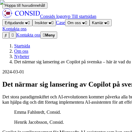
Hoppa till huvudinnehåll
Consids logotyp
Till startsidan
Case
Erbjudande
Insikter
Om oss
Karriär
Kontakta oss
Kontakta oss
Meny
Startsida
Om oss
Nyheter
Det närmar sig lansering av Copilot på svenska – här är vad du
2024-03-01
Det närmar sig lansering av Copilot på sve
Det stora paradigmskiftet och AI-revolutionen kommer påverka alla br
kan hjälpa dig och ditt företag implementera AI-assistenten för att eff
Emma Fahlstedt, Consid.
Henrik Jacobsson, Consid.