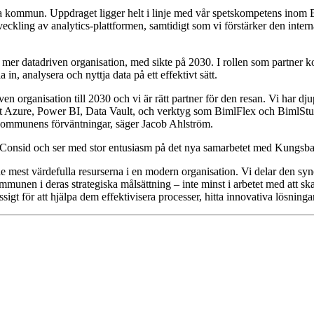
a kommun. Uppdraget ligger helt i linje med vår spetskompetens inom BI 
utveckling av analytics-plattformen, samtidigt som vi förstärker den int
 mer datadriven organisation, med sikte på 2030. I rollen som partner 
n, analysera och nyttja data på ett effektivt sätt.
 organisation till 2030 och vi är rätt partner för den resan. Vi har dju
ft Azure, Power BI, Data Vault, och verktyg som BimlFlex och BimlStu
a kommunens förväntningar, säger Jacob Ahlström.
på Consid och ser med stor entusiasm på det nya samarbetet med Kung
est värdefulla resurserna i en modern organisation. Vi delar den synen 
mmunen i deras strategiska målsättning – inte minst i arbetet med att skap
gt för att hjälpa dem effektivisera processer, hitta innovativa lösning