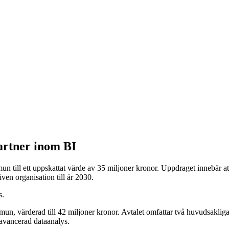
rtner inom BI
n till ett uppskattat värde av 35 miljoner kronor. Uppdraget innebär at
iven organisation till år 2030.
s.
, värderad till 42 miljoner kronor. Avtalet omfattar två huvudsakliga
 avancerad dataanalys.