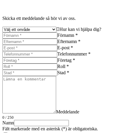
Skicka ett meddelande så hör vi av oss.
Hur kan vi hjälpa dig?
Förnamn *
Efternamn *
E-post *
Telefonnummer *
Företag *
Roll *
Stad *
Meddelande
0
/ 250
Namn
Fält markerade med en asterisk (*) är obligatoriska.