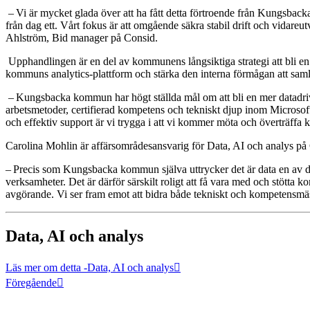
–
Vi är mycket glada över att ha fått detta förtroende från Kungsback
från dag ett. Vårt fokus är att omgående säkra stabil drift och vidare
Ahlström, Bid manager på Consid.
Upphandlingen är en del av kommunens långsiktiga strategi att bli en
kommuns analytics-plattform och stärka den interna förmågan att samla i
– Kungsbacka kommun har högt ställda mål om att bli en mer datadriven
arbetsmetoder, certifierad kompetens och tekniskt djup inom Microso
och effektiv support är vi trygga i att vi kommer möta och överträff
Carolina Mohlin är affärsområdesansvarig för Data, AI och analys 
– Precis som Kungsbacka kommun själva uttrycker det är data en av de m
verksamheter. Det är därför särskilt roligt att få vara med och stötta ko
avgörande. Vi ser fram emot att bidra både tekniskt och kompetensmässi
Data, AI och analys
Läs mer om detta
-Data, AI och analys
Föregående