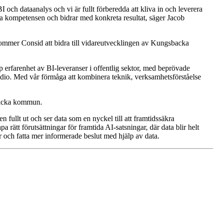
och dataanalys och vi är fullt förberedda att kliva in och leverera
erna kompetensen och bidrar med konkreta resultat, säger Jacob
kommer Consid att bidra till vidareutvecklingen av Kungsbacka
p erfarenhet av BI-leveranser i offentlig sektor, med beprövade
dio. Med vår förmåga att kombinera teknik, verksamhetsförståelse
sbacka kommun.
fullt ut och ser data som en nyckel till att framtidssäkra
a rätt förutsättningar för framtida AI-satsningar, där data blir helt
ar och fatta mer informerade beslut med hjälp av data.