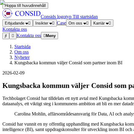
Hoppa till huvudinnehåll
Consids logotyp
Till startsidan
Case
Erbjudande
Insikter
Om oss
Karriär
Kontakta oss
Kontakta oss
Meny
Startsida
Om oss
Nyheter
Kungsbacka kommun väljer Consid som partner inom BI
2026-02-09
Kungsbacka kommun väljer Consid som pa
Techbolaget Consid har tilldelats ett nytt avtal med Kungsbacka kommu
dataanalys, ett viktigt steg i kommunens ambition att bli en mer datadr
Carolina Mohlin, affärsområdesansvarig för Data, AI och analy
Consid har vunnit en ny offentlig upphandling med Kungsbacka kommun
intelligence (BI), samt uppdragskonsulter för utveckling inom BI och