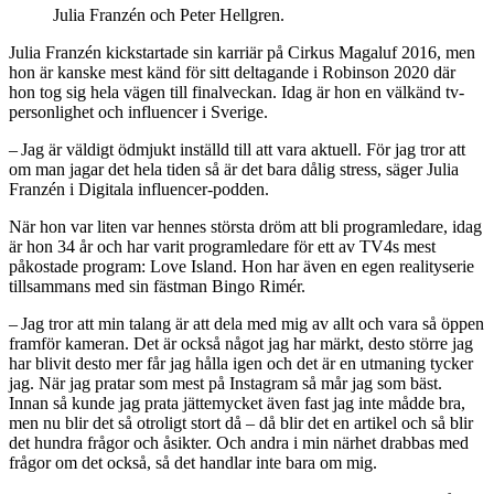
Julia Franzén och Peter Hellgren.
Julia Franzén kickstartade sin karriär på Cirkus Magaluf 2016, men
hon är kanske mest känd för sitt deltagande i Robinson 2020 där
hon tog sig hela vägen till finalveckan. Idag är hon en välkänd tv-
personlighet och influencer i Sverige.
– Jag är väldigt ödmjukt inställd till att vara aktuell. För jag tror att
om man jagar det hela tiden så är det bara dålig stress, säger Julia
Franzén i Digitala influencer-podden.
När hon var liten var hennes största dröm att bli programledare, idag
är hon 34 år och har varit programledare för ett av TV4s mest
påkostade program: Love Island. Hon har även en egen realityserie
tillsammans med sin fästman Bingo Rimér.
– Jag tror att min talang är att dela med mig av allt och vara så öppen
framför kameran. Det är också något jag har märkt, desto större jag
har blivit desto mer får jag hålla igen och det är en utmaning tycker
jag. När jag pratar som mest på Instagram så mår jag som bäst.
Innan så kunde jag prata jättemycket även fast jag inte mådde bra,
men nu blir det så otroligt stort då – då blir det en artikel och så blir
det hundra frågor och åsikter. Och andra i min närhet drabbas med
frågor om det också, så det handlar inte bara om mig.