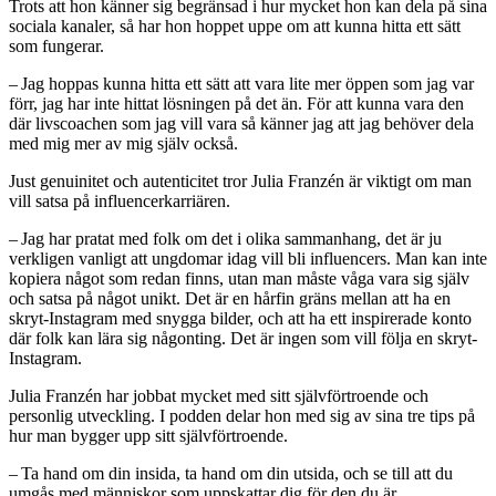
Trots att hon känner sig begränsad i hur mycket hon kan dela på sina
sociala kanaler, så har hon hoppet uppe om att kunna hitta ett sätt
som fungerar.
– Jag hoppas kunna hitta ett sätt att vara lite mer öppen som jag var
förr, jag har inte hittat lösningen på det än. För att kunna vara den
där livscoachen som jag vill vara så känner jag att jag behöver dela
med mig mer av mig själv också.
Just genuinitet och autenticitet tror Julia Franzén är viktigt om man
vill satsa på influencerkarriären.
– Jag har pratat med folk om det i olika sammanhang, det är ju
verkligen vanligt att ungdomar idag vill bli influencers. Man kan inte
kopiera något som redan finns, utan man måste våga vara sig själv
och satsa på något unikt. Det är en hårfin gräns mellan att ha en
skryt-Instagram med snygga bilder, och att ha ett inspirerade konto
där folk kan lära sig någonting. Det är ingen som vill följa en skryt-
Instagram.
Julia Franzén har jobbat mycket med sitt självförtroende och
personlig utveckling. I podden delar hon med sig av sina tre tips på
hur man bygger upp sitt självförtroende.
– Ta hand om din insida, ta hand om din utsida, och se till att du
umgås med människor som uppskattar dig för den du är.