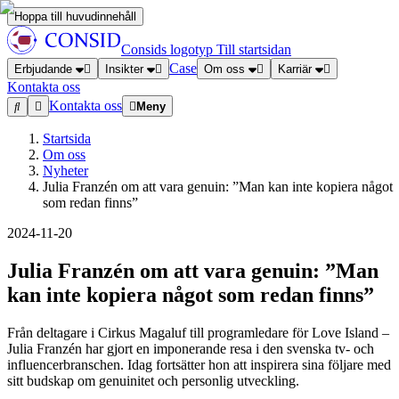
Hoppa till huvudinnehåll
Consids logotyp
Till startsidan
Case
Erbjudande
Insikter
Om oss
Karriär
Kontakta oss
Kontakta oss
Meny
Startsida
Om oss
Nyheter
Julia Franzén om att vara genuin: ”Man kan inte kopiera något
som redan finns”
2024-11-20
Julia Franzén om att vara genuin: ”Man
kan inte kopiera något som redan finns”
Från deltagare i Cirkus Magaluf till programledare för Love Island –
Julia Franzén har gjort en imponerande resa i den svenska tv- och
influencerbranschen. Idag fortsätter hon att inspirera sina följare med
sitt budskap om genuinitet och personlig utveckling.