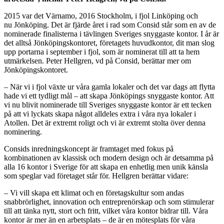
2015 var det Värnamo, 2016 Stockholm, i fjol Linköping och
nu Jönköping. Det är fjärde året i rad som Consid står som en av de
nominerade finalisterna i tävlingen Sveriges snyggaste kontor. I år är
det alltså Jönköpingskontoret, företagets huvudkontor, dit man slog
upp portarna i september i fjol, som är nominerat till att ta hem
utmärkelsen. Peter Hellgren, vd på Consid, berättar mer om
Jönköpingskontoret.
– När vi i fjol växte ur våra gamla lokaler och det var dags att flytta
hade vi ett tydligt mål – att skapa Jönköpings snyggaste kontor. Att
vi nu blivit nominerade till Sveriges snyggaste kontor är ett tecken
på att vi lyckats skapa något alldeles extra i våra nya lokaler i
Atollen. Det är extremt roligt och vi är extremt stolta över denna
nominering.
Consids inredningskoncept är framtaget med fokus på
kombinationen av klassisk och modern design och är detsamma på
alla 16 kontor i Sverige för att skapa en enhetlig men unik känsla
som speglar vad företaget står för. Hellgren berättar vidare:
– Vi vill skapa ett klimat och en företagskultur som andas
snabbrörlighet, innovation och entreprenörskap och som stimulerar
till att tänka nytt, stort och fritt, vilket våra kontor bidrar till. Våra
kontor är mer än en arbetsplats – de är en mötesplats för våra