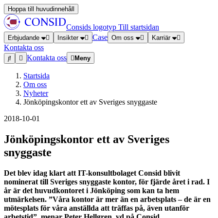
Hoppa till huvudinnehåll
Consids logotyp
Till startsidan
Case
Erbjudande
Insikter
Om oss
Karriär
Kontakta oss
Kontakta oss
Meny
Startsida
Om oss
Nyheter
Jönköpingskontor ett av Sveriges snyggaste
2018-10-01
Jönköpingskontor ett av Sveriges
snyggaste
Det blev idag klart att IT-konsultbolaget Consid blivit
nominerat till Sveriges snyggaste kontor, för fjärde året i rad. I
år är det huvudkontoret i Jönköping som kan ta hem
utmärkelsen. ”Våra kontor är mer än en arbetsplats – de är en
mötesplats för våra anställda att träffas på, även utanför
arbetstid”, menar Peter Hellgren, vd på Consid.