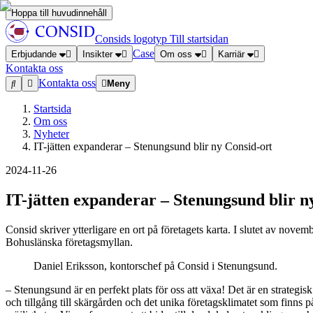
Hoppa till huvudinnehåll
Consids logotyp
Till startsidan
Case
Erbjudande
Insikter
Om oss
Karriär
Kontakta oss
Kontakta oss
Meny
Startsida
Om oss
Nyheter
IT-jätten expanderar – Stenungsund blir ny Consid-ort
2024-11-26
IT-jätten expanderar – Stenungsund blir n
Consid skriver ytterligare en ort på företagets karta. I slutet av no
Bohuslänska företagsmyllan.
Daniel Eriksson, kontorschef på Consid i Stenungsund.
– Stenungsund är en perfekt plats för oss att växa! Det är en strategi
och tillgång till skärgården och det unika företagsklimatet som finn