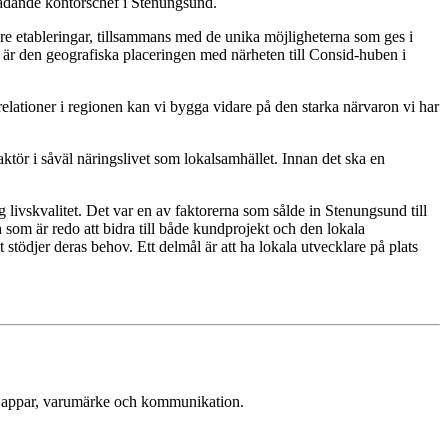
lträdande kontorschef i Stenungsund.
e etableringar, tillsammans med de unika möjligheterna som ges i
 är den geografiska placeringen med närheten till Consid-huben i
relationer i regionen kan vi bygga vidare på den starka närvaron vi har
tör i såväl näringslivet som lokalsamhället. Innan det ska en
livskvalitet. Det var en av faktorerna som sålde in Stenungsund till
 som är redo att bidra till både kundprojekt och den lokala
 stödjer deras behov. Ett delmål är att ha lokala utvecklare på plats
g, appar, varumärke och kommunikation.