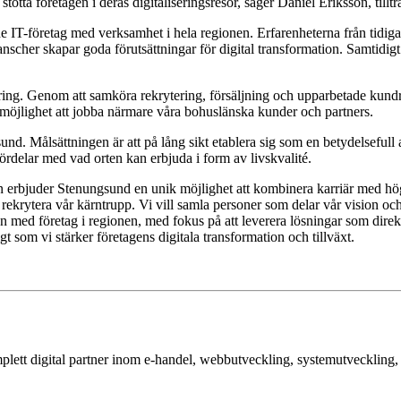
 stötta företagen i deras digitaliseringsresor, säger Daniel Eriksson, til
IT-företag med verksamhet i hela regionen. Erfarenheterna från tidigar
cher skapar goda förutsättningar för digital transformation. Samtidigt
lering. Genom att samköra rekrytering, försäljning och upparbetade kund
 möjlighet att jobba närmare våra bohuslänska kunder och partners.
 Målsättningen är att på lång sikt etablera sig som en betydelsefull ak
fördelar med vad orten kan erbjuda i form av livskvalité.
n erbjuder Stenungsund en unik möjlighet att kombinera karriär med hög 
 rekrytera vår kärntrupp. Vi vill samla personer som delar vår vision och
en med företag i regionen, med fokus på att leverera lösningar som direkt
igt som vi stärker företagens digitala transformation och tillväxt.
mplett digital partner inom e-handel, webbutveckling, systemutvecklin