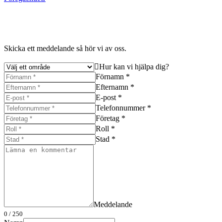
Skicka ett meddelande så hör vi av oss.
Hur kan vi hjälpa dig?
Förnamn *
Efternamn *
E-post *
Telefonnummer *
Företag *
Roll *
Stad *
Meddelande
0
/ 250