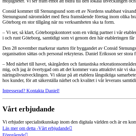
möjligheter. Vi ser fram emot att bidra till den lokala utvecklingen och
Consid kommer till Stenungsund som ett av Nordens snabbast växande 
Stenungsund närområdet med flera framstående företag inom olika brans
Göteborg en stor tillgång när nu verksamheten ska ta form.
– Vi ser, så klart, Göteborgskontoret som en viktig partner i vår etab
i och runt Göteborg, samtidigt som vi genom den här etableringen får
Den 28 november markerar starten för byggandet av Consid Stenungsund.
organisation sättas och personal rekryteras. Daniel Eriksson ser stora 
– Med närhet till havet, skärgården och fantastiska rekreationsområde
mig, och jag är övertygad om att det kommer vara attraktivt när vi ska
näringslivsutvecklingen. Vi siktar på att etablera långsiktiga samarbet
hos kunder, för att säkerställa närhet och kvalitet i vår leverans samtid
Intresserad? Kontakta Daniel!
Vårt erbjudande
Vi erbjuder specialistkunskap inom den digitala världen och är en ko
Läs mer om detta
-Vårt erbjudande
Föregående