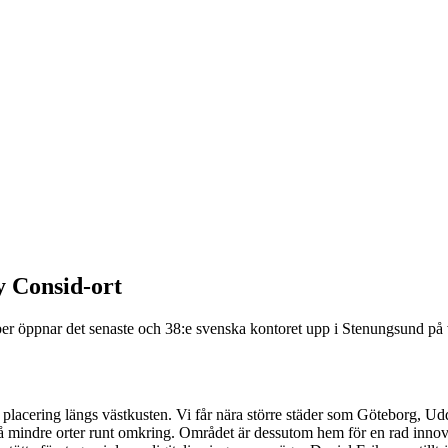
y Consid-ort
vember öppnar det senaste och 38:e svenska kontoret upp i Stenungsund 
sk placering längs västkusten. Vi får nära större städer som Göteborg, Ud
s på mindre orter runt omkring. Området är dessutom hem för en rad inn