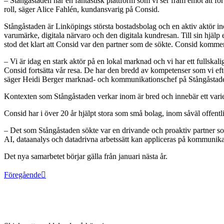
– Stångåstaden har en fantastisk plattform som vi ser fram emot att for
roll, säger Alice Fahlén, kundansvarig på Consid.
Stångåstaden är Linköpings största bostadsbolag och en aktiv aktör 
varumärke, digitala närvaro och den digitala kundresan. Till sin hjä
stod det klart att Consid var den partner som de sökte.
Consid kommer a
– Vi är idag en stark aktör på en lokal marknad och vi har ett fulls
Consid fortsätta vår resa. De har den bredd av kompetenser som vi efter
säger Heidi Berger marknad- och kommunikationschef på Stångåstad
Kontexten som Stångåstaden verkar inom är bred och innebär ett variera
Consid har i över 20 år hjälpt stora som små bolag, inom såväl offentli
– Det som Stångåstaden sökte var en drivande och proaktiv partner so
AI, dataanalys och datadrivna arbetssätt kan appliceras på kommuni
Det nya samarbetet börjar gälla från januari nästa år.
Föregående