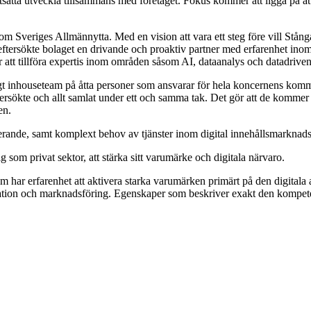
tsätta utveckla tillsammans med företaget. Fokus kommer att ligga på att 
inom Sveriges Allmännytta.
Med en vision att vara ett steg före vill Stån
lp eftersökte bolaget en drivande och proaktiv partner med erfarenhet i
tt tillföra expertis inom områden såsom AI, dataanalys och datadriv
kaligt inhouseteam på åtta personer som ansvarar för hela koncernens ko
sökte och allt samlat under ett och samma tak. Det gör att de kommer kun
en.
nde, samt komplext behov av tjänster inom digital innehållsmarknadsföri
g som privat sektor, att stärka sitt varumärke och digitala närvaro.
m har erfarenhet att aktivera starka varumärken primärt på den digital
kation och marknadsföring. Egenskaper som beskriver exakt den kompet