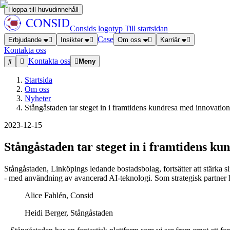
Hoppa till huvudinnehåll
Consids logotyp
Till startsidan
Case
Erbjudande
Insikter
Om oss
Karriär
Kontakta oss
Kontakta oss
Meny
Startsida
Om oss
Nyheter
Stångåstaden tar steget in i framtidens kundresa med innovatio
2023-12-15
Stångåstaden tar steget in i framtidens k
Stångåstaden, Linköpings ledande bostadsbolag, fortsätter att stärka si
- med användning av avancerad AI-teknologi. Som strategisk partner 
Alice Fahlén, Consid
Heidi Berger, Stångåstaden