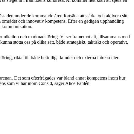
ta steget in i framtidens kundresa. Ai kommer helt klart att spela en
gåstaden under de kommande åren fortsätta att stärka och aktivera sitt
nom området och innovativ kompetens. Efter en gedigen upphandling
en kommunikation.
mmunikation och marknadsföring. Vi ser framemot att, tillsammans med
na stötta oss på olika sätt, både strategiskt, taktiskt och operativt,
ng, riktat till både befintliga kunder och externa intressenter.
a arenan. Det som efterfrågades var bland annat kompetens inom hur
ens som vi har inom Consid, säger Alice Fahlén.