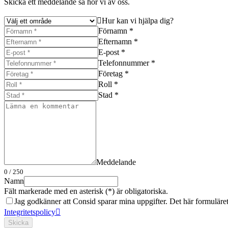
Skicka ett meddelande så hör vi av oss.
Hur kan vi hjälpa dig?
Förnamn *
Efternamn *
E-post *
Telefonnummer *
Företag *
Roll *
Stad *
Meddelande
0
/ 250
Namn
Fält markerade med en asterisk (*) är obligatoriska.
Jag godkänner att Consid sparar mina uppgifter. Det här formuläret s
Integritetspolicy
Skicka