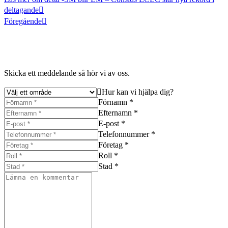
deltagande
Föregående
Skicka ett meddelande så hör vi av oss.
Hur kan vi hjälpa dig?
Förnamn *
Efternamn *
E-post *
Telefonnummer *
Företag *
Roll *
Stad *