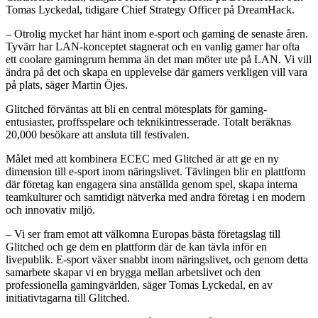
Tomas Lyckedal, tidigare Chief Strategy Officer på DreamHack.
– Otrolig mycket har hänt inom e-sport och gaming de senaste åren.
Tyvärr har LAN-konceptet stagnerat och en vanlig gamer har ofta
ett coolare gamingrum hemma än det man möter ute på LAN. Vi vill
ändra på det och skapa en upplevelse där gamers verkligen vill vara
på plats, säger Martin Öjes.
Glitched förväntas att bli en central mötesplats för gaming-
entusiaster, proffsspelare och teknikintresserade. Totalt beräknas
20,000 besökare att ansluta till festivalen.
Målet med att kombinera ECEC med Glitched är att ge en ny
dimension till e-sport inom näringslivet. Tävlingen blir en plattform
där företag kan engagera sina anställda genom spel, skapa interna
teamkulturer och samtidigt nätverka med andra företag i en modern
och innovativ miljö.
– Vi ser fram emot att välkomna Europas bästa företagslag till
Glitched och ge dem en plattform där de kan tävla inför en
livepublik. E-sport växer snabbt inom näringslivet, och genom detta
samarbete skapar vi en brygga mellan arbetslivet och den
professionella gamingvärlden, säger Tomas Lyckedal, en av
initiativtagarna till Glitched.