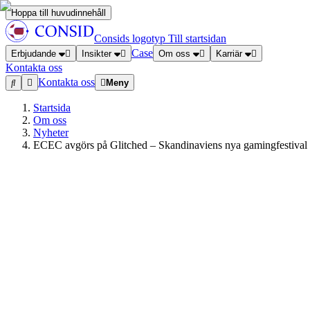
Hoppa till huvudinnehåll
Consids logotyp
Till startsidan
Case
Erbjudande
Insikter
Om oss
Karriär
Kontakta oss
Kontakta oss
Meny
Startsida
Om oss
Nyheter
ECEC avgörs på Glitched – Skandinaviens nya gamingfestival