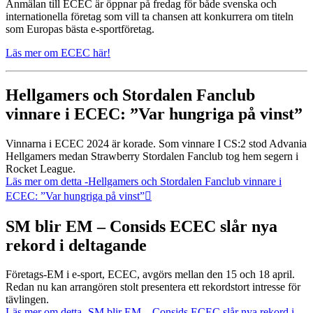
Anmälan till ECEC är öppnar på fredag för både svenska och
internationella företag som vill ta chansen att konkurrera om titeln
som Europas bästa e-sportföretag.
Läs mer om ECEC här!
Hellgamers och Stordalen Fanclub
vinnare i ECEC: ”Var hungriga på vinst”
Vinnarna i ECEC 2024 är korade. Som vinnare I CS:2 stod Advania
Hellgamers medan Strawberry Stordalen Fanclub tog hem segern i
Rocket League.
Läs mer om detta
-Hellgamers och Stordalen Fanclub vinnare i
ECEC: ”Var hungriga på vinst”
SM blir EM – Consids ECEC slår nya
rekord i deltagande
Företags-EM i e-sport, ECEC, avgörs mellan den 15 och 18 april.
Redan nu kan arrangören stolt presentera ett rekordstort intresse för
tävlingen.
Läs mer om detta
-SM blir EM – Consids ECEC slår nya rekord i