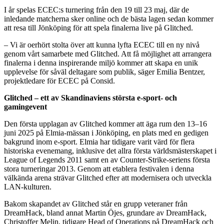
I år spelas ECEC:s turnering från den 19 till 23 maj, där de
inledande matcherna sker online och de bästa lagen sedan kommer
att resa till Jönköping för att spela finalerna live på Glitched.
– Vi är oerhört stolta över att kunna lyfta ECEC till en ny nivå
genom vårt samarbete med Glitched. Att få möjlighet att arrangera
finalerna i denna inspirerande miljö kommer att skapa en unik
upplevelse för såväl deltagare som publik, säger Emilia Bentzer,
projektledare för ECEC på Consid.
Glitched – ett av Skandinaviens största e-sport- och
gamingevent
Den första upplagan av Glitched kommer att äga rum den 13–16
juni 2025 på Elmia-mässan i Jönköping, en plats med en gedigen
bakgrund inom e-sport. Elmia har tidigare varit värd för flera
historiska evenemang, inklusive det allra första världsmästerskapet i
League of Legends 2011 samt en av Counter-Strike-seriens första
stora turneringar 2013. Genom att etablera festivalen i denna
välkända arena strävar Glitched efter att modernisera och utveckla
LAN-kulturen.
Bakom skapandet av Glitched står en grupp veteraner från
DreamHack, bland annat Martin Öjes, grundare av DreamHack,
Christoffer Melin, tidigare Head of Operations på DreamHack och