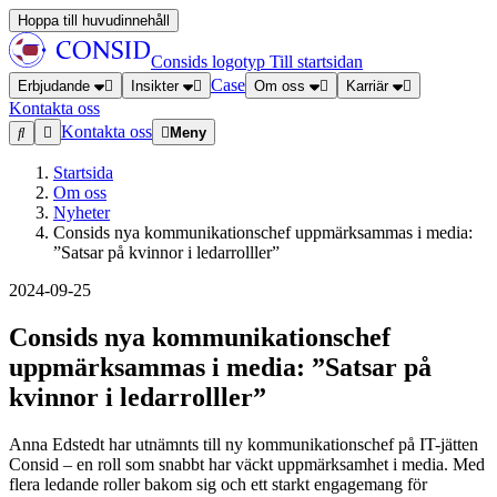
Hoppa till huvudinnehåll
Consids logotyp
Till startsidan
Case
Erbjudande
Insikter
Om oss
Karriär
Kontakta oss
Kontakta oss
Meny
Startsida
Om oss
Nyheter
Consids nya kommunikationschef uppmärksammas i media:
”Satsar på kvinnor i ledarrolller”
2024-09-25
Consids nya kommunikationschef
uppmärksammas i media: ”Satsar på
kvinnor i ledarrolller”
Anna Edstedt har utnämnts till ny kommunikationschef på IT-jätten
Consid – en roll som snabbt har väckt uppmärksamhet i media. Med
flera ledande roller bakom sig och ett starkt engagemang för