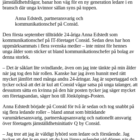
jämställdhetsfrågor, banar hon väg för en ny generation ledare i en
bransch där unga kvinnor sällan syns på toppen.
Anna Edstedt, partneransvarig och
kommunikationschef på Consid.
Den första september tillträdde 24-åriga Anna Edstedt som
kommunikationschef på IT-företaget Consid. Sedan dess har hon
uppmärksammats i flera svenska medier – inte minst för hennes
unga ålder som sticker ut bland kommunikationschefer på bolag av
denna storlek.
– Det är såklart lite svindlande, även om jag inte tänkte på min ålder
när jag tog den här rollen. Kanske har jag även hunnit med rätt
mycket jämfört med många andra 24-åringar. Jag är supertaggad och
tycker också att det är kul att Consid vågar satsa på unga talanger, att
dessutom sätta en kvinna på den här posten tycker jag säger mycket
om företagsandan, säger hon till Jönköpings-Posten.
Anna Edstedt började på Consid för två år sedan och tog snabbt på
sig flera ledande roller – bland annat som biträdande
varumärkesansvarig, partnerskapsansvarig och nationellt ansvarig
över företagets jämställdhetsinitiativ Q by Consid.
– Jag tror att jag är väldigt lyhörd som ledare och förstående. Jag
tycker att det är en myt att du kan lämna måendet vid dörren när du