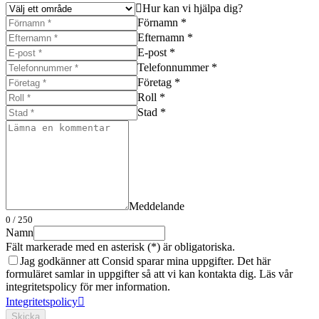
Hur kan vi hjälpa dig?
Förnamn *
Efternamn *
E-post *
Telefonnummer *
Företag *
Roll *
Stad *
Meddelande
0
/ 250
Namn
Fält markerade med en asterisk (*) är obligatoriska.
Jag godkänner att Consid sparar mina uppgifter. Det här
formuläret samlar in uppgifter så att vi kan kontakta dig. Läs vår
integritetspolicy för mer information.
Integritetspolicy
Skicka