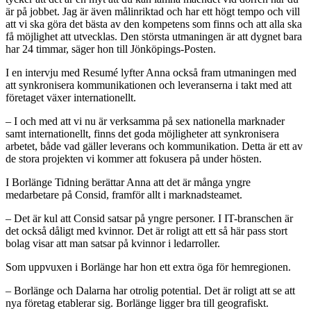
är på jobbet. Jag är även målinriktad och har ett högt tempo och vill
att vi ska göra det bästa av den kompetens som finns och att alla ska
få möjlighet att utvecklas. Den största utmaningen är att dygnet bara
har 24 timmar, säger hon till Jönköpings-Posten.
I en intervju med Resumé lyfter Anna också fram utmaningen med
att synkronisera kommunikationen och leveranserna i takt med att
företaget växer internationellt.
– I och med att vi nu är verksamma på sex nationella marknader
samt internationellt, finns det goda möjligheter att synkronisera
arbetet, både vad gäller leverans och kommunikation. Detta är ett av
de stora projekten vi kommer att fokusera på under hösten.
I Borlänge Tidning berättar Anna att det är många yngre
medarbetare på Consid, framför allt i marknadsteamet.
– Det är kul att Consid satsar på yngre personer. I IT-branschen är
det också dåligt med kvinnor. Det är roligt att ett så här pass stort
bolag visar att man satsar på kvinnor i ledarroller.
Som uppvuxen i Borlänge har hon ett extra öga för hemregionen.
– Borlänge och Dalarna har otrolig potential. Det är roligt att se att
nya företag etablerar sig. Borlänge ligger bra till geografiskt.