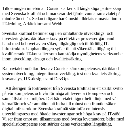
Tilldelningen innebär att Consid stärker sitt långsiktiga partnerskap
med Svenska kraftnät och markerar det fjärde vunna ramavtalet på
mindre än ett år. Sedan tidigare har Consid tilldelats ramavtal inom
IT-ledning, Arkitektur samt Webb.
Svenska kraftnät befinner sig i en omfattande utvecklings- och
investeringsfas, där ökade krav på effektiva processer går hand i
hand med behovet av en säker, tillgänglig och tillförlitlig IT-
infrastruktur. Upphandlingen syftar till att säkerställa tillgång till
kvalificerade IT-konsulter som kan stödja myndighetens verksamhet
inom utveckling, design och kvalitetssäkring.
Ramavtalet omfattar flera av Consids kärnkompetenser, däribland
systemutveckling, integrationsutveckling, test och kvalitetssäkring,
kravanalys, UX-design samt DevOps.
– Att återigen få förtroendet från Svenska kraftnät är ett starkt kvitto
på vår kompetens och vår förmåga att leverera i komplexa och
samhällskritiska miljöer. Det här avtalet ligger helt i linje med vår
kärnaffär och vår ambition att bidra till robust och framtidssäker
digital infrastruktur. Svenska kraftnät står inför en intensiv
utvecklingsresa med ökade investeringar och höga krav på IT-stöd.
Vi ser fram emot att, tillsammans med övriga leverantörer, bidra med
specialistkompetens som stärker deras verksamhet långsiktigt,