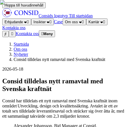
Hoppa till huvudinnehåll
Consids logotyp
Till startsidan
Case
Erbjudande
Insikter
Om oss
Karriär
Kontakta oss
Kontakta oss
Meny
Startsida
Om oss
Nyheter
Consid tilldelas nytt ramavtal med Svenska kraftnät
2026-05-18
Consid tilldelas nytt ramavtal med
Svenska kraftnät
Consid har tilldelats ett nytt ramavtal med Svenska kraftnät inom
området Utveckling, design och kvalitetssäkring. Avtalet är ett av
totalt sex tilldelade leverantörsavtal och sträcker sig över åtta år, med
ett sammanlagt takvärde om 2,3 miljarder kronor.
Alexander Johansson, Bid Manager at Consid.