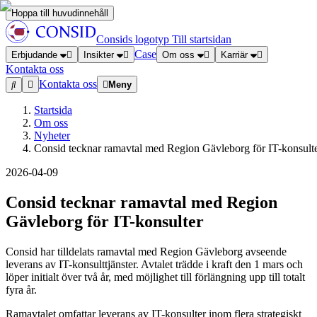
Hoppa till huvudinnehåll
Consids logotyp
Till startsidan
Case
Erbjudande
Insikter
Om oss
Karriär
Kontakta oss
Kontakta oss
Meny
Startsida
Om oss
Nyheter
Consid tecknar ramavtal med Region Gävleborg för IT-konsult
2026-04-09
Consid tecknar ramavtal med Region
Gävleborg för IT-konsulter
Consid har tilldelats ramavtal med Region Gävleborg avseende
leverans av IT-konsulttjänster. Avtalet trädde i kraft den 1 mars och
löper initialt över två år, med möjlighet till förlängning upp till totalt
fyra år.
Ramavtalet omfattar leverans av IT-konsulter inom flera strategiskt