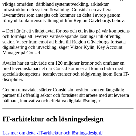
viktiga områden, däribland systemutveckling, arkitektur,
infrastruktur och systemförvaltning. Consid är en av flera
leverantörer som antagits och kommer att delta i avrop genom
förnyad konkurrensutsättning utifrån Region Gävleborgs behov.
– Det här är ett viktigt avtal för oss och ett kvitto på vår kompetens
och förmåga att leverera värdeskapande lösningar till offentlig
sektor. Vi ser fram emot att bidra till Region Gävleborgs fortsatta
digitalisering och utveckling, säger Viktor Kylin, Key Account
Manager på Consid.
Avtalet har ett takvärde om 120 miljoner kronor och omfattar en
bred leveranskapacitet där Consid kommer att kunna bidra med
specialistkompetens, teamleveranser och rådgivning inom flera IT-
discipliner.
Genom ramavtalet stärker Consid sin position som en långsiktig
partner till offentlig sektor och fortsätter sitt arbete med att leverera
hållbara, innovativa och effektiva digitala lösningar.
IT-arkitektur och lösningsdesign
Läs mer om detta
-IT-arkitektur och lösningsdesign