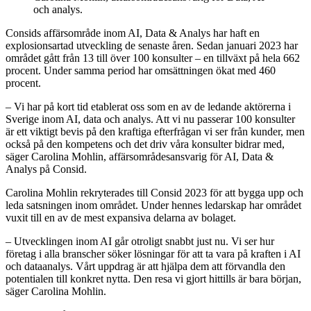
och analys.
Consids affärsområde inom AI, Data & Analys har haft en
explosionsartad utveckling de senaste åren. Sedan januari 2023 har
området gått från 13 till över 100 konsulter – en tillväxt på hela 662
procent. Under samma period har omsättningen ökat med 460
procent.
– Vi har på kort tid etablerat oss som en av de ledande aktörerna i
Sverige inom AI, data och analys. Att vi nu passerar 100 konsulter
är ett viktigt bevis på den kraftiga efterfrågan vi ser från kunder, men
också på den kompetens och det driv våra konsulter bidrar med,
säger Carolina Mohlin, affärsområdesansvarig för AI, Data &
Analys på Consid.
Carolina Mohlin rekryterades till Consid 2023 för att bygga upp och
leda satsningen inom området. Under hennes ledarskap har området
vuxit till en av de mest expansiva delarna av bolaget.
– Utvecklingen inom AI går otroligt snabbt just nu. Vi ser hur
företag i alla branscher söker lösningar för att ta vara på kraften i AI
och dataanalys. Vårt uppdrag är att hjälpa dem att förvandla den
potentialen till konkret nytta. Den resa vi gjort hittills är bara början,
säger Carolina Mohlin.