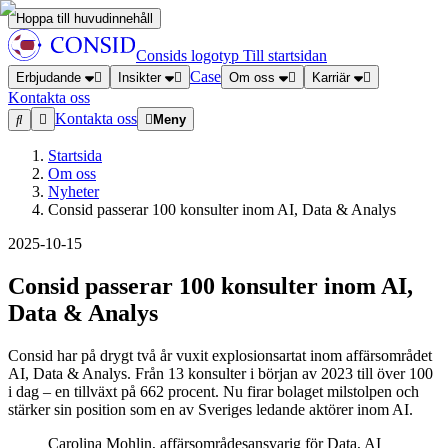
Hoppa till huvudinnehåll
Consids logotyp
Till startsidan
Case
Erbjudande
Insikter
Om oss
Karriär
Kontakta oss
Kontakta oss
Meny
Startsida
Om oss
Nyheter
Consid passerar 100 konsulter inom AI, Data & Analys
2025-10-15
Consid passerar 100 konsulter inom AI,
Data & Analys
Consid har på drygt två år vuxit explosionsartat inom affärsområdet
AI, Data & Analys. Från 13 konsulter i början av 2023 till över 100
i dag – en tillväxt på 662 procent. Nu firar bolaget milstolpen och
stärker sin position som en av Sveriges ledande aktörer inom AI.
Carolina Mohlin, affärsområdesansvarig för Data, AI