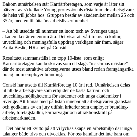
Bakom utmärkelsen står Karriärföretagen, som varje år låter sitt
nätverk av så kallade Young professionals rösta fram de arbetsgivare
de helst vill jobba hos. Gruppen består av akademiker mellan 25 och
35 år, med en till åtta års arbetslivserfarenhet.
– Att bli utsedda till nummer ett inom tech av Sveriges unga
akademiker är en enorm ära. Det visar att vårt fokus på kultur,
utveckling och meningsfulla uppdrag verkligen når fram, säger
Anita Beslic, HR-chef på Consid.
Resultatet sammanställs i en topp 10-lista, som enligt
Karriärföretagen kan beskrivas som ett slags “mästarnas mästare”
där de mest attraktiva arbetsgivarna utses bland redan framgångsrika
bolag inom employer branding.
Consid har utsetts till Karriärföretag 10 år i rad. Utmärkelsen delas
ut till de arbetsgivare som erbjuder de bästa karriär- och
utvecklingsmöjligheterna för studenter och unga akademiker i
Sverige. Att finnas med på listan innebär att arbetsgivaren granskas
och godkänns av en jury utifrån kriterier som employer branding-
arbete, företagskultur, karriärvägar och attraktionskraft på
arbetsmarknaden.
– Det här är ett kvitto på att vi lyckas skapa en arbetsmiljö där unga
talanger både trivs och utvecklas. För oss handlar det inte bara om