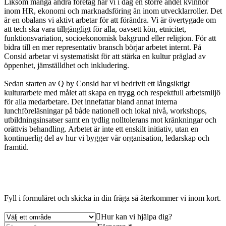
Liksom många andra företag har vi i dag en större andel kvinnor
inom HR, ekonomi och marknadsföring än inom utvecklarroller. Det
är en obalans vi aktivt arbetar för att förändra. Vi är övertygade om
att tech ska vara tillgängligt för alla, oavsett kön, etnicitet,
funktionsvariation, socioekonomisk bakgrund eller religion. För att
bidra till en mer representativ bransch börjar arbetet internt. På
Consid arbetar vi systematiskt för att stärka en kultur präglad av
öppenhet, jämställdhet och inkludering.
Sedan starten av Q by Consid har vi bedrivit ett långsiktigt
kulturarbete med målet att skapa en trygg och respektfull arbetsmiljö
för alla medarbetare. Det innefattar bland annat interna
lunchföreläsningar på både nationell och lokal nivå, workshops,
utbildningsinsatser samt en tydlig nolltolerans mot kränkningar och
orättvis behandling. Arbetet är inte ett enskilt initiativ, utan en
kontinuerlig del av hur vi bygger vår organisation, ledarskap och
framtid.
Fyll i formuläret och skicka in din fråga så återkommer vi inom kort.
Hur kan vi hjälpa dig?