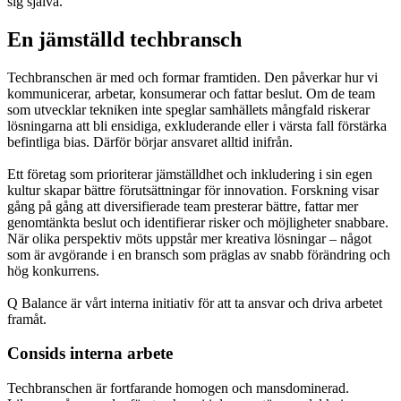
sig själva.
En jämställd techbransch
Techbranschen är med och formar framtiden. Den påverkar hur vi
kommunicerar, arbetar, konsumerar och fattar beslut. Om de team
som utvecklar tekniken inte speglar samhällets mångfald riskerar
lösningarna att bli ensidiga, exkluderande eller i värsta fall förstärka
befintliga bias. Därför börjar ansvaret alltid inifrån.
Ett företag som prioriterar jämställdhet och inkludering i sin egen
kultur skapar bättre förutsättningar för innovation. Forskning visar
gång på gång att diversifierade team presterar bättre, fattar mer
genomtänkta beslut och identifierar risker och möjligheter snabbare.
När olika perspektiv möts uppstår mer kreativa lösningar – något
som är avgörande i en bransch som präglas av snabb förändring och
hög konkurrens.
Q Balance är vårt interna initiativ för att ta ansvar och driva arbetet
framåt.
Consids interna arbete
Techbranschen är fortfarande homogen och mansdominerad.