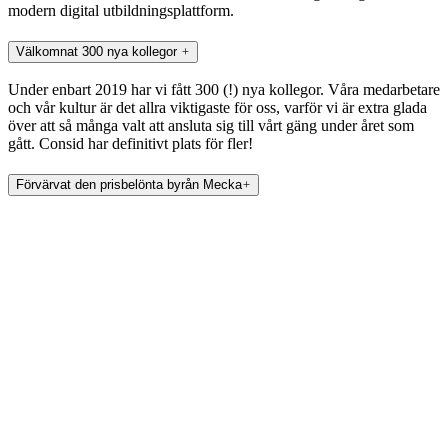
modern digital utbildningsplattform.
Välkomnat 300 nya kollegor
Under enbart 2019 har vi fått 300 (!) nya kollegor. Våra medarbetare
och vår kultur är det allra viktigaste för oss, varför vi är extra glada
över att så många valt att ansluta sig till vårt gäng under året som
gått. Consid har definitivt plats för fler!
Förvärvat den prisbelönta byrån Mecka
I september förvärvade vi två nya bolag! Den internationellt
prisbelönta byrån Mecka är nu en del av bolagets affärsområde
Communication och Paradigm, vinnarna av Årets Byrå 2018 (samt
topp 3 i Årets Byrå tre år i rad), utökar nu vårt erbjudande med
fokus på varumärkesstrategi. Vi har därmed stärkt upp vårt
erbjudande rejält när det kommer till digital marknadsföring, något
som känns riktigt spännande inför 2020!
Tagit hem flertalet prestigefyllda priser och utmärkelser
Under året har vi fått ta emot både nomineringar och priser för det
arbete vi gör inom ramarna för Consid. Vi har bland annat utsetts till
Gasellföretag för åttonde året i rad, Superföretag för sjunde året i rad