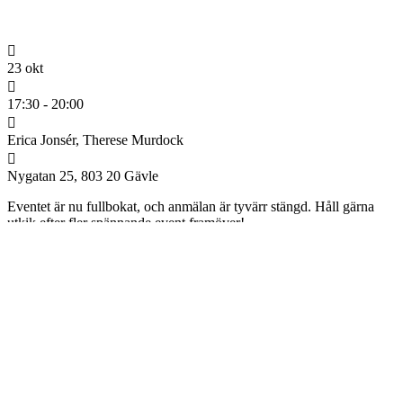
23 okt
17:30 - 20:00
Erica Jonsér, Therese Murdock
Nygatan 25, 803 20 Gävle
Eventet är nu fullbokat, och anmälan är tyvärr stängd. Håll gärna
utkik efter fler spännande event framöver!
Erica Jonsér
Legitimerad Psykoterapeut