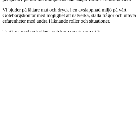
Vi bjuder på lättare mat och dryck i en avslappnad miljö på vårt
Göteborgskontor med möjlighet att nätverka, ställa frågor och utbyta
erfarenheter med andra i liknande roller och situationer.
Ta gärna med en kollega och kom precis som ni är
– inga förberedelser krävs.
Välkommen, vi ser fram emot att ses!
Henrik Sandell
Founder/CTO
Björn Allansson
Säljchef i Väst