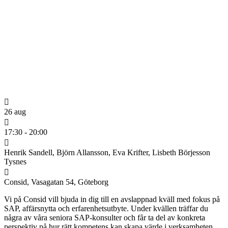
26 aug
17:30 - 20:00
Henrik Sandell, Björn Allansson, Eva Krifter, Lisbeth Börjesson
Tysnes
Consid, Vasagatan 54, Göteborg
Vi på Consid vill bjuda in dig till en avslappnad kväll med fokus på
SAP, affärsnytta och erfarenhetsutbyte. Under kvällen träffar du
några av våra seniora SAP-konsulter och får ta del av konkreta
perspektiv på hur rätt kompetens kan skapa värde i verksamheten.