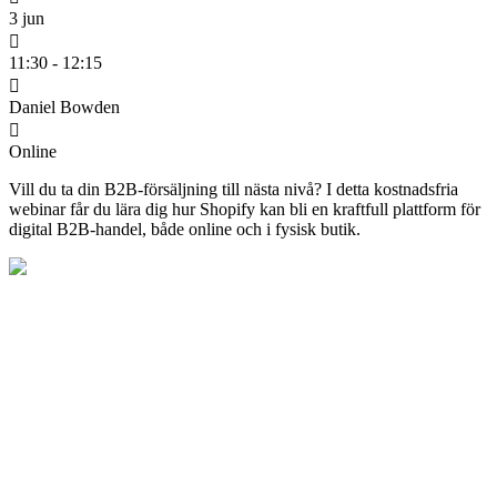
3 jun
11:30 - 12:15
Daniel Bowden
Online
Vill du ta din B2B-försäljning till nästa nivå? I detta kostnadsfria
webinar får du lära dig hur Shopify kan bli en kraftfull plattform för
digital B2B-handel, både online och i fysisk butik.
Daniel Bowden
Senior strateg inom kundupplevelse (CX)