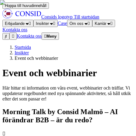
Hoppa till huvudinnehåll
Consids logotyp
Till startsidan
Case
Erbjudande
Insikter
Om oss
Karriär
Kontakta oss
Kontakta oss
Meny
Startsida
Insikter
Event och webbinarier
Event och webbinarier
Här hittar ni information om våra event, webbinarier och träffar. Vi
uppdaterar regelbundet med nya spännande aktiviteter, så håll utkik
efter det som passar er!
Morning Talk by Consid Malmö – AI
förändrar B2B – är du redo?