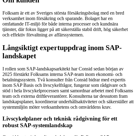
Folksam är ett av Sveriges största försäkringsbolag med en bred
verksamhet inom försäkring och sparande. Bolaget har en
omfattande IT-miljö för både interna processer och kundnära
tjänster, där fokus ligger på att säkerställa stabil drift, hög säkerhet
och effektiv förvaltning av affärssystemen.
Långsiktigt expertuppdrag inom SAP-
landskapet
I rollen som SAP-landskapsarkitekt har Consid sedan början av
2025 förstärkt Folksams interna SAP-team inom ekonomi- och
betalningssystem. Två konsulter från Consid bidrar med expertis
inom SAP Basis och livscykelfrågor, fungerar som rådgivare och
stöd i hela livscykelprocessen samt samordnar arbetet med Folksams
team och externa driftleverantörer. Konsulterna tar dessutom fram
landskapsplaner, koordinerar underhållsaktiviteter och säkerställer att
systemmiljön möter verksamhetens och omvärldens krav.
Livscykelplaner och teknisk rådgivning för ett
robust SAP-systemlandskap