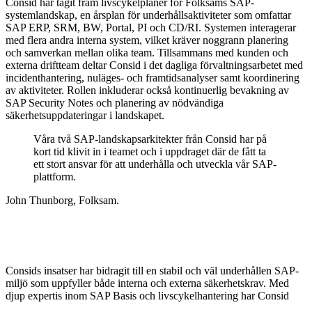
Consid har tagit fram livscykelplaner för Folksams SAP-
systemlandskap, en årsplan för underhållsaktiviteter som omfattar
SAP ERP, SRM, BW, Portal, PI och CD/RI. Systemen interagerar
med flera andra interna system, vilket kräver noggrann planering
och samverkan mellan olika team. Tillsammans med kunden och
externa driftteam deltar Consid i det dagliga förvaltningsarbetet med
incidenthantering, nuläges- och framtidsanalyser samt koordinering
av aktiviteter. Rollen inkluderar också kontinuerlig bevakning av
SAP Security Notes och planering av nödvändiga
säkerhetsuppdateringar i landskapet.
Våra två SAP-landskapsarkitekter från Consid har på
kort tid klivit in i teamet och i uppdraget där de fått ta
ett stort ansvar för att underhålla och utveckla vår SAP-
plattform.
John Thunborg, Folksam.
Consids insatser har bidragit till en stabil och väl underhållen SAP-
miljö som uppfyller både interna och externa säkerhetskrav. Med
djup expertis inom SAP Basis och livscykelhantering har Consid
stärkt Folksams förmåga att planera, prioritera och genomföra