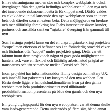
En av utmaningarna med en stor och komplex webbplats är också
övergången från den gamla befintliga webbplatsen till den nya och
det inneboende riskmoment detta är förknippat med. Därför valdes
en taktik där vi initial lanserade den nya webbplatsen som en intern
beta och därefter som en extern beta. Detta möjliggjorde en bredare
och mer tillförlitlig förankring hos Piabs intressenter såsom kunder,
partners och anställda samt en ”mjukare” övergång från gammalt till
nytt.
Som i många projekt fanns en det en ursprungstanke kring projektets
“scope” men eftersom vi befinner oss i en föränderlig omvärld växer
och förändras ofta “scopet” under projektets gång. Detta var ett
faktum inom detta projekt och något vi gavs goda möjligheter att
hantera tack vare en flexibel och lättrörlig arbetsmetod präglat av
transparens och tätt samarbete mellan Consid och Piab.
Inom projektet har informationssidor fått ny design och helt ny UX,
och innehåll har paketerats i ny kostym på den nya webben. I ett
första skede ligger e-handelsfunktionaliteten kvar på den gamla
webben men hela produktsortimentet med tillhörande
produktinformation presenteras på både den gamla och den nya
webbplatsen.
En tydlig utgångspunkt för den nya webbplatsen var att denna skulle
vara leads-genererande. Detta understöds på flera sätt, bland annat