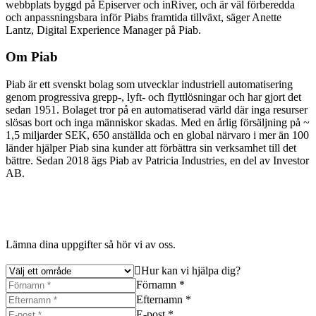
webbplats byggd på Episerver och inRiver, och är väl förberedda
och anpassningsbara inför Piabs framtida tillväxt, säger Anette
Lantz, Digital Experience Manager på Piab.
Om Piab
Piab är ett svenskt bolag som utvecklar industriell automatisering
genom progressiva grepp-, lyft- och flyttlösningar och har gjort det
sedan 1951. Bolaget tror på en automatiserad värld där inga resurser
slösas bort och inga människor skadas. Med en årlig försäljning på ~
1,5 miljarder SEK, 650 anställda och en global närvaro i mer än 100
länder hjälper Piab sina kunder att förbättra sin verksamhet till det
bättre. Sedan 2018 ägs Piab av Patricia Industries, en del av Investor
AB.
Lämna dina uppgifter så hör vi av oss.
Hur kan vi hjälpa dig?
Förnamn *
Efternamn *
E-post *