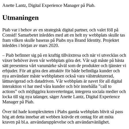
Anette Lantz, Digital Experience Manager på Piab.
Utmaningen
Piab var i behov av en strategisk digital partner, och valet föll på
Consid! Samarbetet inleddes med att en helt ny webbplats skulle tas
fram vilken skulle baseras på Piabs nya Brand Identity. Projektet
inleddes i början av mars 2020.
– Piab befinner sig på en kraftig tillväxtresa och när vi utvecklas och
växer behöver även vår webbplats göra det. Vår sajt måste på bästa
sätt presentera vårt varumärke såväl som de produkter och tjänster vi
erbjuder. För att göra den attraktiv för både befintliga kunder och
nya användare måste webbplatsen också vara välstrukturerad,
lättnavigerad och datadriven. Vår webbplats är navet för all digital
interaktion vi har med våra kunder och bör innehålla ”call to
actions” och möjliggöra konverteringar, integrera sociala medier och
locka till sig nya talanger, säger Anette Lantz, Digital Experience
Manager på Piab.
Över tid hade komplexiteten i Piabs gamla webbplats blivit så pass
hög att detta innebar att webben krävde ett omtag för att möta
kraven på bl.a. användarupplevelse och användarvänlighet.