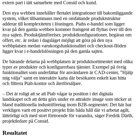
extern part i tätt samarbete med Consid och kund.
Den nya webben innehåller flertalet integrationer till bakomliggande
system, vilket tillsammans med en omfattande produktstruktur
adderar till komplexiteten i lösningen. Piabs e-handel som ligger
kvar på den gamla webben kommer framgent att flyttas över till den
nya sajten. Produktjämförelser, produktkonfigurationer, begäran om
offert, etc. är redan i dagsläget möjligt att göra på den nya
webbplatsen medan varukorgsfunktionalitet och checkout-flöden
ligger kvar i e-handelslösningen på den gamla sajten.
De bärande delarna på webbplatsen är produktsortimentet med olika
typer av produkter och konfigurerbara tjänster. Exempel på övrig
funktionalitet som underlättar för användaren är CAD-center, ”Hjälp
mig välja” samt en interaktiv karta där besökaren enkelt kan hitta
och filtrera Piab-kontor och återförsäljare.
– Det är roligt att se att Piab vågar ta position i det digitala
landskapet och att detta görs under en attraktiv image som sticker ut
bland traditionella industriföretag inom B2B-segmentet. Det här har
verkligen varit ett positivt projekt från båda håll där vi arbetat agilt,
lättrörligt och med stort förtroende för varandra, säger Fredrik Därth,
projektledare på Consid.
Resultatet