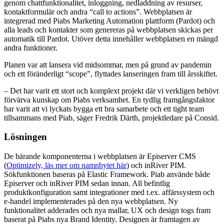
genom chattfunktionalitet, inloggning, nedladdning av resurser,
kontaktformulär och andra “call to actions”. Webbplatsen är
integrerad med Piabs Marketing Automation plattform (Pardot) och
alla leads och kontakter som genereras på webbplatsen skickas per
automatik till Pardot. Utöver detta innehåller webbplatsen en mängd
andra funktioner.
Planen var att lansera vid midsommar, men på grund av pandemin
och ett föränderligt “scope”, flyttades lanseringen fram till årsskiftet.
– Det har varit ett stort och komplext projekt där vi verkligen behövt
förvärva kunskap om Piabs verksamhet. En tydlig framgångsfaktor
har varit att vi lyckats bygga ett bra samarbete och ett tight team
tillsammans med Piab, säger Fredrik Därth, projektledare på Consid.
Lösningen
De bärande komponenterna i webbplatsen är Episerver CMS
(
Optimizely, läs mer om namnbytet här
) och inRiver PIM.
Sökfunktionen baseras på Elastic Framework. Piab använde både
Episerver och inRiver PIM sedan innan. All befintlig
produktkonfiguration samt integrationer med t.ex. affärssystem och
e-handel implementerades på den nya webbplatsen. Ny
funktionalitet adderades och nya mallar, UX och design togs fram
baserat på Piabs nya Brand Identity. Designen är framtagen av