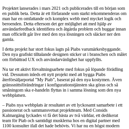
Projektet lanserades i mars 2021 och publicerades till en början som
en publik beta. Detta är ett förfarande som starkt rekommenderas om
man har en omfattande och komplex webb med mycket logik och
beroenden. Detta eftersom det ger möjlighet att med hjälp av
användarfeedback identifiera och åtgärda problem och buggar innan
man officiellt går live med den nya lösningen och släcker ner den
gamla.
I detta projekt har stort fokus lagts på Piabs varumärkesbyggande.
Den nya grafiskt tilltalande designen sticker ut i branschen och målet
om förbättrad UX och användarvänlighet har uppfyllts.
Nu tar ett aktivt förvaltningsarbete med fokus på löpande förädling
vid. Dessutom inleds ett nytt projekt med att bygga Piabs
återförsäljarportal ”My Piab”, baserat på den nya kostymen. Även
gränssnittsförändringar i konfigurationstjänsten ska göras och så
småningom ska e-handeln flyttas in i samma lösning som den nya
webbplatsen.
– Piabs nya webbplats är resultatet av ett lyckosamt samarbete i ett
passionerat och sammansvetsat projektteam. Med Consids
Kalmargäng lyckades vi få det bästa av två världar, ett dedikerat
team för Piab och samtidigt musklerna hos en digital partner med
1100 konsulter ifall det hade behövts. Vi har nu en högst modern