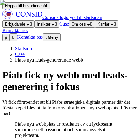
Hoppa till huvudinnehåll
Consids logotyp
Till startsidan
Case
Erbjudande
Insikter
Om oss
Karriär
Kontakta oss
Kontakta oss
Meny
Startsida
Case
Piabs nya leads-genererande webb
Piab fick ny webb med leads-
generering i fokus
Vi fick förtroendet att bli Piabs strategiska digitala partner där det
första steget blev att ta fram organisationens nya webbplats. Läs mer
här!
Piabs nya webbplats är resultatet av ett lyckosamt
samarbete i ett passionerat och sammansvetsat
projektteam.