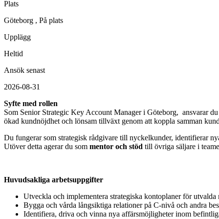
Plats
Göteborg
, På plats
Upplägg
Heltid
Ansök senast
2026-08-31
Syfte med rollen
Som Senior Strategic Key Account Manager i Göteborg, ansvarar du för 
ökad kundnöjdhet och lönsam tillväxt genom att koppla samman kund
Du fungerar som strategisk rådgivare till nyckelkunder, identifierar ny
Utöver detta agerar du som
mentor och stöd
till övriga säljare i te
Huvudsakliga arbetsuppgifter
Utveckla och implementera strategiska kontoplaner för utvalda
Bygga och vårda långsiktiga relationer på C-nivå och andra beslu
Identifiera, driva och vinna nya affärsmöjligheter inom befintli