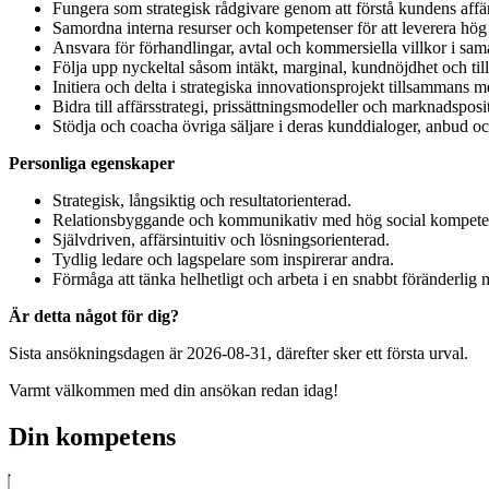
Fungera som strategisk rådgivare genom att förstå kundens affär
Samordna interna resurser och kompetenser för att leverera hö
Ansvara för förhandlingar, avtal och kommersiella villkor i sa
Följa upp nyckeltal såsom intäkt, marginal, kundnöjdhet och til
Initiera och delta i strategiska innovationsprojekt tillsammans 
Bidra till affärsstrategi, prissättningsmodeller och marknadsposi
Stödja och coacha övriga säljare i deras kunddialoger, anbud och 
Personliga egenskaper
Strategisk, långsiktig och resultatorienterad.
Relationsbyggande och kommunikativ med hög social kompete
Självdriven, affärsintuitiv och lösningsorienterad.
Tydlig ledare och lagspelare som inspirerar andra.
Förmåga att tänka helhetligt och arbeta i en snabbt föränderlig m
Är detta något för dig?
Sista ansökningsdagen är 2026-08-31, därefter sker ett första urval.
Varmt välkommen med din ansökan redan idag!
Din kompetens