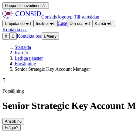
Hoppa till huvudinnehåll
Consids logotyp
Till startsidan
Case
Erbjudande
Insikter
Om oss
Karriär
Kontakta oss
Kontakta oss
Meny
Startsida
Karriär
Lediga tjänster
Försäljning
Senior Strategic Key Account Manager
Försäljning
Senior Strategic Key Account 
Ansök nu
Frågor?