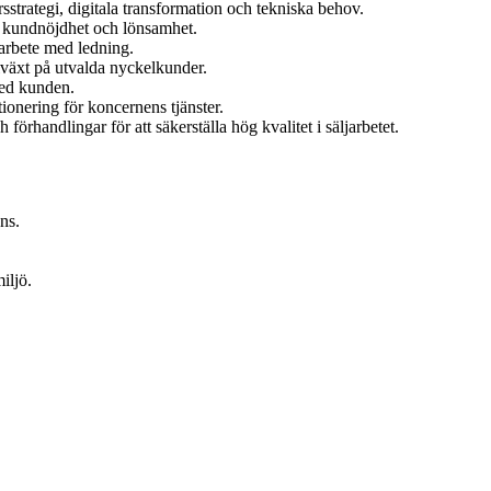
sstrategi, digitala transformation och tekniska behov.
g kundnöjdhet och lönsamhet.
marbete med ledning.
lväxt på utvalda nyckelkunder.
med kunden.
tionering för koncernens tjänster.
förhandlingar för att säkerställa hög kvalitet i säljarbetet.
ns.
iljö.