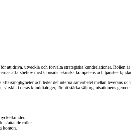
att driva, utveckla och förvalta strategiska kundrelationer. Rollen är a
ernas affärsbehov med Consids tekniska kompetens och tjänsteerbjuda
a affärsmöjligheter och leder det interna samarbetet mellan leverans och 
amet, särskilt i deras kunddialoger, för att stärka säljorganisationens 
 nyckelkunder.
tsfattande roller.
ga konton.